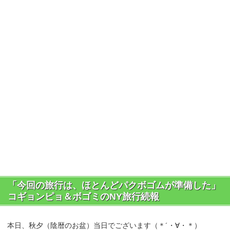
「今回の旅行は、ほとんどパクボゴムが準備した」
コギョンピョ＆ボゴミのNY旅行続報
本日、秋夕（陰暦のお盆）当日でございます（＊´・∀・＊）