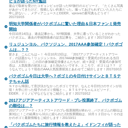
ピョが語ったNY逸話
釜山で取材を受けたコギョンピョが語ったNY旅行のエピソード。「たくさん写真
があがってきたけど、投稿しない約束だった。撮ってあげられずにいた人たちに
申し訳ない」。メディアニュースとEIDER、vproveの新写真もどうぞ！
2017/10/15
明知大学関係者がパクボゴムに驚いた理由＆日本ファンミ発売
開始
今日10月14日は、過去記事から。NY帰国後、大学に通っていることがわかった
パクボゴム。過去の学校関係者の証言記事を、ご紹介します！2017/10/14
リュジュンヨル、パクソジュン、2017AAA参加確定！パクボゴ
ムは…？？
皆さま、こんにちは～！ 今日10月13日は、「2017アジアアーティストアワー
ド」の話題から！リュジュンヨル、2017AAA参加確定！受賞式が行われる当日
（11月15日）。 この日の参加確定俳優さんたちが、続々決定！ 受賞式の参加可
否は、人気投票の状況とは、また別みたいですネ。ところで、ボゴミは？？ ど
うなんでしょう？現在のAAA人気投票状況とあわせてご紹介します！2017/10/13
パクボゴム今日は大学へ？ボゴミの今日付けサインとＢＴＳテ
テちゃん話
ＮＹから帰国して音沙汰がなかったボゴミですが、なんと今日付けのサインが出
現！大学に行った様子のボゴミ情報と～。ＢＴＳテテちゃんエピソード、
EIDER、ドミノピザなどなどをご紹介します！2017/10/12
2017アジアアーティストアワード・プレ投票終了、パクボゴム
の順位は…？
2017アジアアーティストアワードのプレ投票期間が終わり…パクボゴムの順位は
第3位に！この結果から10人に絞られた2次投票開始は、10月１２日から！そのほ
かのボゴミ最新情報をご紹介します！201/10/11
「パクボゴムたちに旅行情報を教えたよ」イドンフィが語った