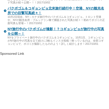
ド写真が続々公開～！！2017/10/02
パクボゴム＆コギョンピョ北米旅行続行中！空港、NYの観光名
所での目撃写真続々！
10月2日現在、NY～カナダ旅行中のパクボゴム＆コギョンピョ。トロント空港
や、NYの観光名所・ブルックリン橋で捕捉された写真が続々！初めてボゴミの正
面写真も登場～！2017/10/02
NY旅行中のパクボゴムが撮影！？コギョンピョが旅行中の写真
を公開～！
NYをプライベート旅行中のパクボゴム＆コギョンピョ。10月1日、コギョンピョ
がNY旅行中の写真を立て続けに3枚もインスタ投稿！映っているのは、全部コギ
ョンピョで、ボゴミが撮影したもののよう！詳しく紹介します！2017/10/01
Sponsored Link