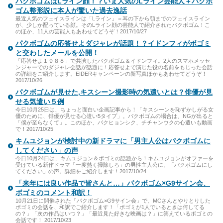
パクボゴムはLライン顔！？いま人気のLライン芸能人＋パクボ
ゴム整形説に本人が驚いた過去逸話
最近人気のフェイスラインは「Lライン」＝耳の下から顎までのフェイスライン
が、少しか配っている顔。そのLライン顔の芸能人で紹介されたパクボゴム！こ
のほか、11人の芸能人もあわせてどうぞ！2017/10/27
パクボゴムの応答せよダジャレが話題！？イドンフィがボゴミ
と交わしたメールを公開！
「応答せよ１９８８」で共演したパクボゴム＆イドンフィ。2人のスマホメッセ
ンジャーでのダジャレ会話が話題に！応答せよで演じた役の名前をもじった会話
の詳細をご紹介します。EIDERキャンペーンの新写真ほかもあわせてどうぞ！
2017/10/26
パクボゴムが見せた,キスシーン撮影時の気遣いとは？俳優が見
せる気遣い５例
今日10月25日は、ちょっと面白い企画記事から！「キスシーンを恥ずかしがる女
優のために、俳優が見せる心遣い5タイプ」。パクボゴムの場合は、NGが出ると
「僕が至らなくて」。このほか、パクヒョンシク、チチャンウクの心遣いも動画
で！2017/10/25
キムユジョンが検討中の新ドラマに「男主人公はパクボゴムに
してください」の声
今日10月24日は、キムユジョン＆ボゴミの話題から！キムユジョンがオファーを
受けている新作ドラマ「一度熱く掃除しろ」の男性主人公に、「パクボゴムにし
てください」の声。詳細をご紹介します！2017/10/24
「来年には良い作品で皆さんと…」パクボゴム×G9サイン会、
ボゴミのコメント和訳！
10月21日に開催された「パクボゴム×G9サイン会」で、MCさんとやりとりした
ボゴミの会話を、和訳でご紹介します！「ボゴミが1人でいるときは何してる
の？」「次の作品はいつ？」「最近見た好きな映画は？」に答えているボゴミの
会話です！ 2017/10/23