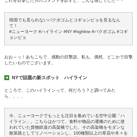
これを目撃した方のコメントを訳すと、こんな感じでした＾＾
韓国でも見られないパクボゴムとコギョンピョを見るなん
て！
#ニューヨーク #ハイライン #NY #highline #パクボゴム #コギ
ョンピョ
おお～っ！あちこちで、感動の目撃談。私も、偶然、どこかで目撃
したいものでございます。
NYで話題の新スポット ハイライン
ところで、このハイラインって、何だろう？と調べてみた
ら、、、、
今、ニューヨークでもっとも注目を集めている空中公園「ハ
イライン」。こちらはかつて、食料や物品の運搬のために使
われていた貨物鉄道の高架橋でした。その高架橋をモダンな
散策路としてリノベーションし、100種類以上の草花や木々を