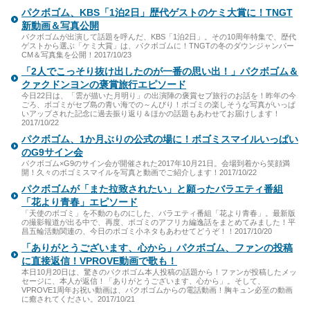
パクボゴム、KBS「1泊2日」歴代ゲストのケミ大賞に！TNGT
新動画＆写真公開
パクボゴムが出演して話題を呼んだ、KBS「1泊2日」。その10周年特集で、歴代
ゲストから選ぶ「ケミ大賞」は、パクボゴムに！TNGTの冬のダウンジャンパー
CM＆写真集を公開！2017/10/23
「2人でこっそり抜け出したのが一番の思い出！」パクボゴム＆
クァクドンヨンの褒賞旅行エピソード
今日22日は、「雲が描いた月明り」の出演陣の褒賞セブ旅行のお話を！昨年の今
ごろ、ボゴミがセブ島の青い海での～んびり！ボゴミの楽しそうな写真がいっぱ
いアップされた記念に過去振り返り＆ほかの話題もあわせてお届けします！
2017/10/22
パクボゴム、1か月ぶりの公式の場に！ボゴミスマイルいっぱい
のG9サイン会
パクボゴム×G9のサイン会が開催された2017年10月21日。会場到着から笑顔満
開！久々のボゴミスマイルを写真と動画でご紹介します！2017/10/22
パクボゴムが「また拉致されたい」と願ったバラエティ番組
「花より青春」エピソード
「天使のボゴミ」を不動のものにした、バラエティ番組「花より青春」。最新版
の撮影報道が出る中で、再度、ボゴミのアフリカ編逸話をまとめてみました！平
昌五輪活動関連の、今日のボゴミ小ネタもあわせてどうぞ！！2017/10/20
「ありがとうございます、心から」パクボゴム、ファンの投稿
に直接返信！VPROVE動画で歌も！
本日10月20日は、驚きのパクボゴム本人投稿の話題から！ファンが投稿したメッ
セージに、本人が返信！「ありがとうございます、心から」。そして、
VPROVE1周年お祝い動画は、パクボゴムからの電話動画！胸キュン必至の動画
に癒されてください。2017/10/21