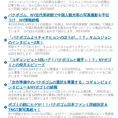
コギョンピョインタビューの話題をお届け！「リュジュンヨル＆ヘリの恋愛は、
記事で知った。みんな知らなかったんじゃないかな？」ということは、ボゴミ
も？詳細ご紹介します。2017/10/07
パクボゴム、NY近代美術館で中国人観光客の写真撮影を手伝
う!? NY情報続報
本日10月6日もNYボゴミの話題が！今度は、NYの近代美術館（MOMA）で捕捉さ
れたボゴミ。中国人観光客の家族写真を撮るのを手伝った！という逸話が出現し
ています。 そのほかの話題とあわせて紹介します。2017/10/06
「パクボゴムよりチャテヒョンのほうが…！？」キムユジョン
のインタビュー2本！
韓国メディアで出てきた、キムユジョンちゃんのインタビュー。「パクボゴムよ
りチャテヒョンのほうが頼もしい」「この前久しぶりに会ったボゴムオッパ」の
お話を紹介します。 2017/10/05
「コギョンピョと5回ハグ！パクボゴムと握手～！？」NYボゴ
ミとの仰天エピソード
連日アップされるNYボゴミとの遭遇談！今日10月5日は、「NYのバーでパクボゴ
ムと遭遇！コギョンピョと5回ハグ、ボゴミと握手！」の仰天エピソードをご紹
介します！ 2017/10/05
「次作準備中のパクボゴムの選択を尊重する」コギョンピョイ
ンタビュー＆NYボゴミの続報
コギョンピョ兄さんがインタビューで語ったパクボゴムの第2弾。「20代半ばに
自分自身を振り返る時間を持つ勇気に拍手を送りたい」。NY旅行中のボゴミ情報
の追加とあわせてご紹介します！2017/10/03
ボゴミの顔にヒゲが！！パクボゴム日本ファンミ詳細決定＆
TNGT新写真続々！
NYで捕捉されたパクボゴムの顎に…ひげ？！これは初めての写真かも！！再度検
証するとともに、クリスマスイブの日本ファンミの詳細発表＆TNGTのビハイン