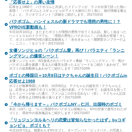
「応答せよ」の厚い友情
応答せよ1988で、パクボゴムと共演したイドンフィが、ラジオ出演で語った熱い
友情！ 「パクボゴムとコギョンピョがアメリカ旅行に行く前に、旅行情報を教え
たよ」と、ラジオでコメント！詳細をご紹介します。2017/10/10
パクボゴム、ハンイェスルの新ドラマでも理想の男性に！？
VPROVE新動画も！
今日10月10日は、またまたボゴミが理想の男性で出てくるお話。新しく始まった
ハンイェスルのドラマでも、「理想の男性にパクボゴム！」の名前が登場！そし
て、ボゴミのVPROVEの新広告動画も！「水分ぎゅっと！開閉型タンブラーだよ
～」ニコッ…！をどうぞ！2017/10/10
女優ソンジヒョの「パクボゴム愛」再び！バラエティ「ランニ
ングマン」の爆笑シーン！
女優ソンジヒョが、8日放送されたバラエティ番組「ランニングマン」で、再び
パクボゴム愛を披露！見る人の爆笑を誘ったエピソードをご紹介！あわせて、NY
ボゴミの追加動画もあわせてご紹介します！2017/10/09
ボゴミの帰国日＝10月8日はテクちゃんの誕生日！パクボゴムin
応答せよ1988
ボゴミが無事帰国した本日、10月8日は、テクちゃんの誕生日！テクちゃんと
は…応答せよ1988でボゴミが演じた役の名前。ドラマの中で、お誕生日を祝って
もらうシーンが会った通り、ファンはこの日を忘れない（笑）。テクちゃん記念
日で、応答せよ1988を振り返ります！2017/10/08
「今から帰ります～」パクボゴムNY→仁川、出国時のボゴミ
本日（10/7）は、ついに帰国中のパクボゴム情報から。NYの空港で激写されたボ
ゴミと、滞在中の追加逸話をご紹介します！2017/10/07
「リュジュンヨル＆ヘリの恋愛は皆知らなかったはず」byコギ
ョンピョ、ボゴミも？
今日10月7日は、相変わらずNYボゴミ。オープンバス「ビックバス」の写真と、