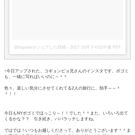
@kopularがシェアした投稿
-
2017 10月 3 4:02午後 PDT
↑今日アップされた、コギョンピョ兄さんのインスタです。ボゴミ
も、一緒に写ればいいのに～＾＾
色々、楽しい気分にさせてくれてる2人の旅行に、拍手～～＾
＾！！
今日もNYボゴミでほっこり～！！でした＾＾また、いろいろ出て
くるかな？？ 引き続き、パパラッチしますね。
ではでは！いつもお越しくださって、ありがとうございます＾＾ま