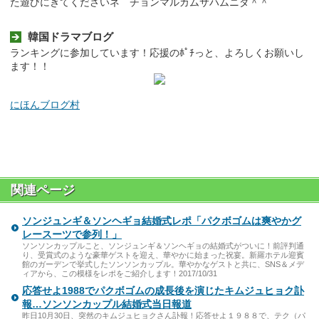
た遊びにきてくださいネ チョンマルカムサハムニダ＾＾
韓国ドラマブログ
ランキングに参加しています！応援のﾎﾟﾁっと、よろしくお願いし
ます！！
にほんブログ村
関連ページ
ソンジュンギ＆ソンヘギョ結婚式レポ「パクボゴムは爽やかグ
レースーツで参列！」
ソンソンカップルこと、ソンジュンギ＆ソンヘギョの結婚式がついに！前評判通
り、受賞式のような豪華ゲストを迎え、華やかに始まった祝宴。新羅ホテル迎賓
館のガーデンで挙式したソンソンカップル。華やかなゲストと共に、SNS＆メデ
ィアから、この模様をレポをご紹介します！2017/10/31
応答せよ1988でパクボゴムの成長後を演じたキムジュヒョク訃
報…ソンソンカップル結婚式当日報道
昨日10月30日、突然のキムジュヒョクさん訃報！応答せよ１９８８で、テク（パ