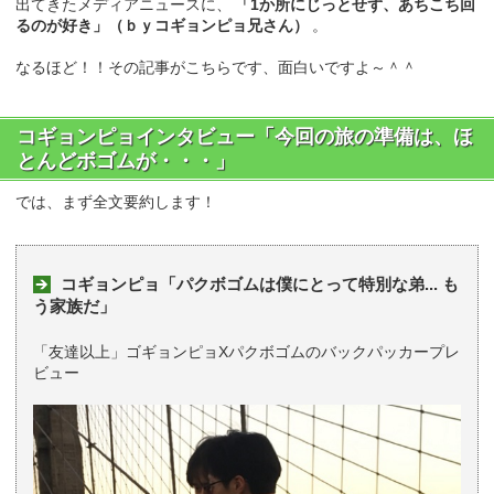
出てきたメディアニュースに、
「1か所にじっとせず、あちこち回
るのが好き」（ｂｙコギョンピョ兄さん）
。
なるほど！！その記事がこちらです、面白いですよ～＾＾
コギョンピョインタビュー「今回の旅の準備は、ほ
とんどボゴムが・・・」
では、まず全文要約します！
コギョンピョ「パクボゴムは僕にとって特別な弟... も
う家族だ」
「友達以上」ゴギョンピョXパクボゴムのバックパッカープレ
ビュー