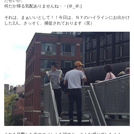
たせいか。
何だか帰る気配ありませんね・・(＠_＠;)
それは、まぁいいとして！！今日は、ＮＹのハイラインにお出かけ
した2人。さっそく、捕捉されております（笑）