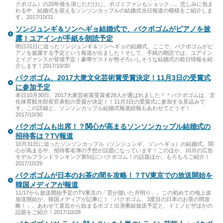
クボゴム）の20年後を演じただけに、ボゴミファンもショック…。悲しみに包ま
れる中、結婚式を迎えるソンソンカップルの結婚式当日報道の模様をご紹介しま
す。2017/10/31
ソンジュンギ＆ソンヘギョ結婚式で、パクボゴムがピアノを披
露！ユアインが手紙を朗読予定
明日31日に迫ったソンジュンギ＆ソンヘギョの結婚式。ここで、パクボゴムがピ
アノを披露する予定という報道が出ました！そして、手紙の朗読では、ユアイン
とイグァンスが登場予定！豪華ゲストが勢ぞろいしそうな結婚式の前日情報を紹
介します！2017/10/30
パクボゴム、2017大衆文化芸術賞受賞決定！11月3日の受賞式
に参加予定
本日10月30日、2017大衆芸術賞受賞者28人が選ばれました＾＾パクボゴムは、文
化体育観光部長官表彰の受賞が決定！！11月3日の受賞式に参加する見込みで
す。この詳細と、ソンソンカップル結婚式報道続報もあわせてどうぞ！
2017/10/30
パクボゴムも出席！？関心が高まるソンソンカップル結婚式の
招待客は？TV報道
10月31日に迫ったソンソンカップル（ソンジュンギ、ソンヘギョ）の結婚式。関
心が高まる中、招待客名簿の予想が話題になっています！このほか、10月の広告
モデルブランドランキング第5位にパクボゴム！の話題ほか。もろもろご紹介！
2017/10/29
パクボゴムが日本のお茶の間を攻略！？TV東京での放送開始を
韓国メディアが報道
11/17から放送開始予定のTV東京の「雲が描いた月明り」。この初めての地上波
放送開始が、韓国メディアが記事に！「パクボゴム、3度目の日本のお茶の間攻
略！」。あわせて直近から始まるボゴミ出演番組放送予定と、ドミノピザほかの
話題をご紹介！2017/10/28