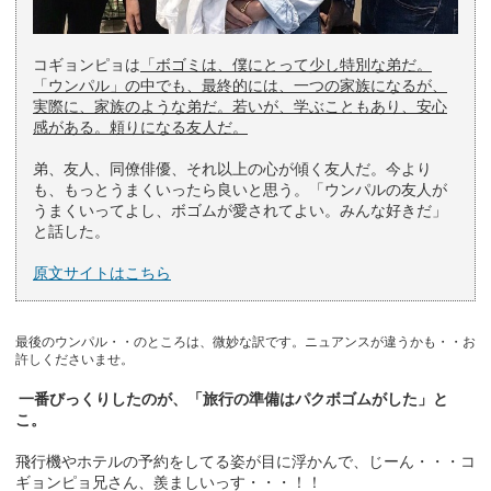
コギョンピョは
「ボゴミは、僕にとって少し特別な弟だ。
「ウンパル」の中でも、最終的には、一つの家族になるが、
実際に、家族のような弟だ。若いが、学ぶこともあり、安心
感がある。頼りになる友人だ。
弟、友人、同僚俳優、それ以上の心が傾く友人だ。今より
も、もっとうまくいったら良いと思う。「ウンパルの友人が
うまくいってよし、ボゴムが愛されてよい。みんな好きだ」
と話した。
原文サイトはこちら
最後のウンパル・・のところは、微妙な訳です。ニュアンスが違うかも・・お
許しくださいませ。
一番びっくりしたのが、「旅行の準備はパクボゴムがした」と
こ。
飛行機やホテルの予約をしてる姿が目に浮かんで、じーん・・・コ
ギョンピョ兄さん、羨ましいっす・・・！！