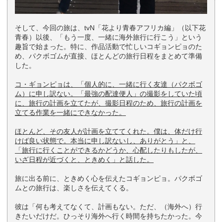
そして、今回の旅は、tvN「花より青春アフリカ編」（以下花
青春）以後、「もう一度、一緒に海外旅行に行こう」という
趣旨で始まった。特に、作品活動で忙しいコギョンピョのた
め、パクボゴムが直接、ほとんどの旅行日程をまとめて準備
した。
コ・ギョンピョは、「個人的に、一緒に行く友達（パクボゴ
ム）に申し訳ない。
「最強の配達便人」の撮影をしていた頃
に、旅行の計画を立てたが、撮影日程のため、旅行の計画を
立てる作業を一緒にできなかった。
ほとんど、その友人が計画を立ててくれた。僕は、体だけ行
けば良い状態で。
本当に申し訳ないし、ありがとう」と、
「旅行に行くことができるかどうか、心配したりもしたが、
いざ日程が近づくと、ときめく」と話した。
旅に出る前に、ときめく心を伝えたコギョンピョ。パクボゴ
ムとの旅行は、楽しさを伝えてくる。
彼は「何も考えてなくて、計画もない。ただ、（海外へ）行
きたいだけだ。ひっそり海外へ行く時間を持ちたかった。今