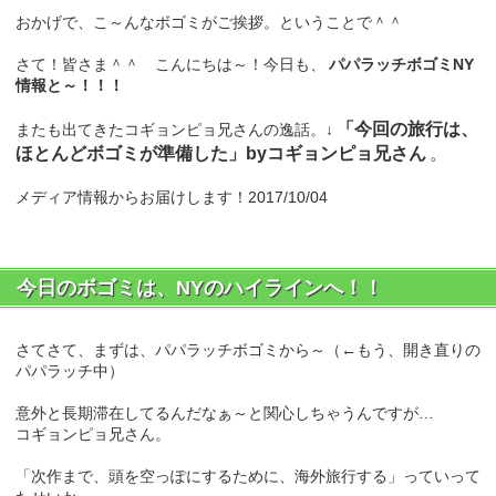
おかげで、こ～んなボゴミがご挨拶。ということで＾＾
さて！皆さま＾＾ こんにちは～！今日も、
パパラッチボゴミNY
情報と～！！！
「今回の旅行は、
またも出てきたコギョンピョ兄さんの逸話。↓
ほとんどボゴミが準備した」byコギョンピョ兄さん
。
メディア情報からお届けします！2017/10/04
今日のボゴミは、NYのハイラインへ！！
さてさて、まずは、パパラッチボゴミから～（←もう、開き直りの
パパラッチ中）
意外と長期滞在してるんだなぁ～と関心しちゃうんですが…
コギョンピョ兄さん。
「次作まで、頭を空っぽにするために、海外旅行する」っていって