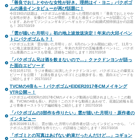
「善良でおしとやかな女性が好き。理想はイ・ヨニ」パクボゴ
ムの過去インタビューが再び話題に！
今日19日の話題は、パクボゴムが過去に語った理想の女性！「善良でおしとやか
な女性が好き、女優のイヨニが理想」と答えた過去インタビューが話題になって
います。あわせてソンジュンギ＆ソンヘギョカップルの結婚式招待状ほかの話題
も！ 2017/10/19
「雲が描いた月明り」初の地上波放送決定！年末の大邱イベン
トにパクボゴムも？！
パクボゴム主演「雲が描いた月明り」が、6月のレンタル開始に続いて、11月つ
いに地上波放送決定～！あわせて、年末の大邱での五輪連携イベントに、パクボ
ゴム推薦のニュースも登場。詳細をご紹介します！2017/10/18
「パクボゴム兄は酒を飲まないので…」クァクドンヨンが語っ
た面白エピソード
今日10月17日、ラジオ番組に出演したクァクドンヨンが、パクボゴムとの爆笑エ
ピソードを公開！「お酒を飲まないボゴミとは散歩する」他、面白エピソードを
ご紹介します！ 2017/10/17
TVCMの4倍も～！パクボゴム×EIDER2017冬CMメイキング
VTR公開～！
パクボゴム×EIDERの2017冬CMのメイキング動画が公開されました～！この動
画、TVCMの4倍も長い、約2分！このステキな動画とあわせて、花遊記続報＆花
より青春オーストラリア編続報をご紹介します！2017/10/16
「パクボゴムの3部作を作りたい」雲が描いた月明り・原作者の
インタビュー
去年2016年11月に、雲が描いた月明りの原作者が語ったインタビューから。「パ
クボゴム主演で3部作を作りたい」の詳細をご紹介します！2017/10/16
「ボゴミとの写真はあげない約束だったんだけど…」コギョン