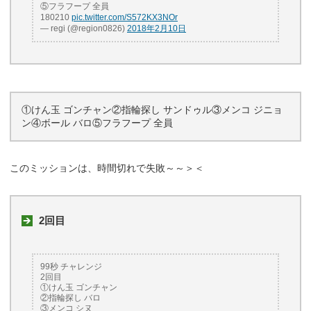
⑤フラフープ 全員
180210
pic.twitter.com/S572KX3NOr
— regi (@region0826)
2018年2月10日
①けん玉 ゴンチャン②指輪探し サンドゥル③メンコ ジニョ
ン④ボール バロ⑤フラフープ 全員
このミッションは、時間切れで失敗～～＞＜
2回目
99秒 チャレンジ
2回目
①けん玉 ゴンチャン
②指輪探し バロ
③メンコ シヌ