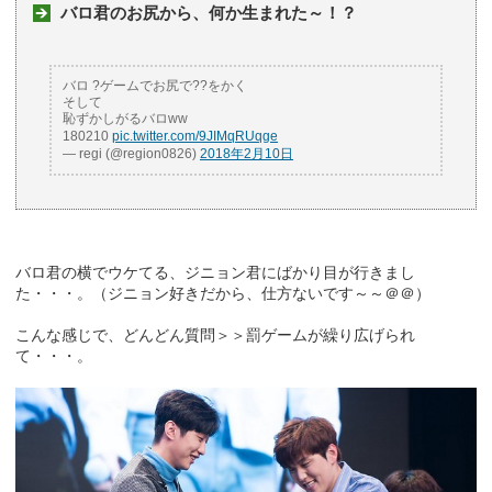
バロ君のお尻から、何か生まれた～！？
バロ ?ゲームでお尻で??をかく
そして
恥ずかしがるバロww
180210
pic.twitter.com/9JIMqRUqge
— regi (@region0826)
2018年2月10日
バロ君の横でウケてる、ジニョン君にばかり目が行きまし
た・・・。（ジニョン好きだから、仕方ないです～～＠＠）
こんな感じで、どんどん質問＞＞罰ゲームが繰り広げられ
て・・・。