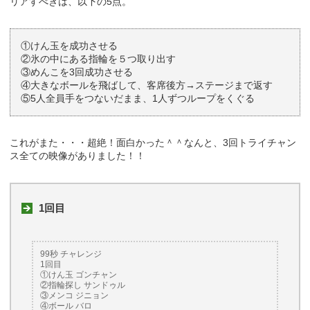
リアすべきは、以下の5点。
①けん玉を成功させる
②氷の中にある指輪を５つ取り出す
③めんこを3回成功させる
④大きなボールを飛ばして、客席後方→ステージまで返す
⑤5人全員手をつないだまま、1人ずつループをくぐる
これがまた・・・超絶！面白かった＾＾なんと、3回トライチャン
ス全ての映像がありました！！
1回目
99秒 チャレンジ
1回目
①けん玉 ゴンチャン
②指輪探し サンドゥル
③メンコ ジニョン
④ボール バロ