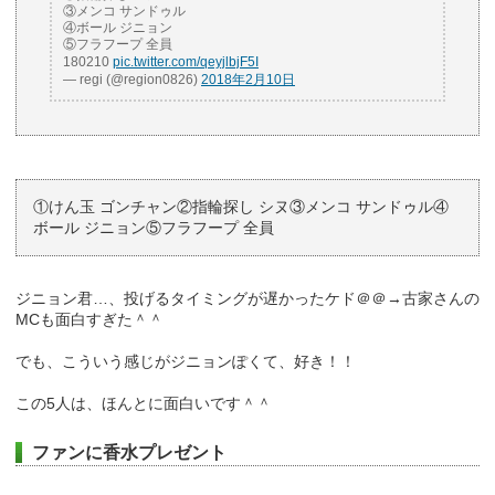
③メンコ サンドゥル
④ボール ジニョン
⑤フラフープ 全員
180210
pic.twitter.com/qeyjlbjF5I
— regi (@region0826)
2018年2月10日
①けん玉 ゴンチャン②指輪探し シヌ③メンコ サンドゥル④
ボール ジニョン⑤フラフープ 全員
ジニョン君…、投げるタイミングが遅かったケド＠＠→古家さんの
MCも面白すぎた＾＾
でも、こういう感じがジニョンぽくて、好き！！
この5人は、ほんとに面白いです＾＾
ファンに香水プレゼント