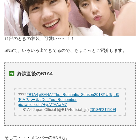
↑1部のときの衣装、可愛い～～！！
SNSで、いろいろ出てきてるので、ちょこっとご紹介します。
終演直後のB1A4
????
#B1A4
#BANA
#The_Romantic_Season2018
#大阪
#松
下IMPホール
#Do_You_Remember
pic.twitter.com/HyeVTAAwM7
— B1A4 Japan Official (@B1A4official_jp)
2018年2月10日
そして・・・メンバーのSNSも。