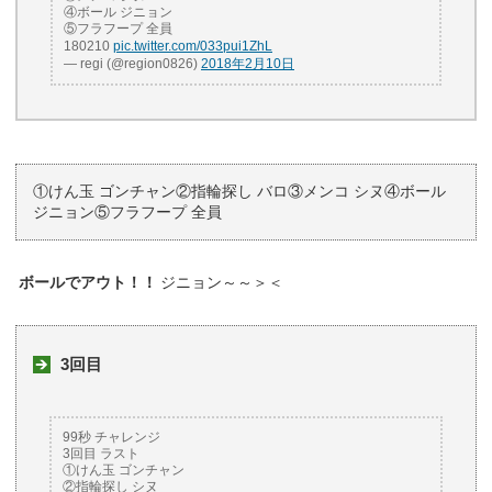
④ボール ジニョン
⑤フラフープ 全員
180210
pic.twitter.com/033pui1ZhL
— regi (@region0826)
2018年2月10日
①けん玉 ゴンチャン②指輪探し バロ③メンコ シヌ④ボール
ジニョン⑤フラフープ 全員
ボールでアウト！！
ジニョン～～＞＜
3回目
99秒 チャレンジ
3回目 ラスト
①けん玉 ゴンチャン
②指輪探し シヌ