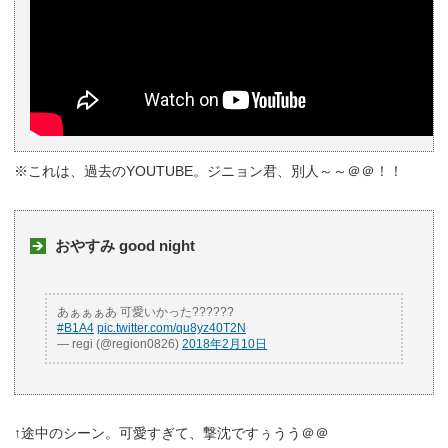
※これは、過去のYOUTUBE。ジニョン君、別人～～＠＠！！
おやすみ good night
あぁぁぁあ 可愛いかった??????
#B1A4
pic.twitter.com/qu8yz40T2N
— regi (@region0826)
2018年2月10日
↑途中のシーン。可愛すぎて、撃沈ですぅうう＠＠