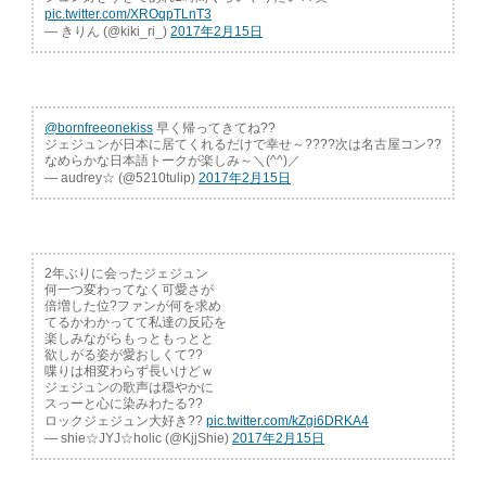
pic.twitter.com/XROqpTLnT3
— きりん (@kiki_ri_)
2017年2月15日
@bornfreeonekiss
早く帰ってきてね??
ジェジュンが日本に居てくれるだけで幸せ～????次は名古屋コン??
なめらかな日本語トークが楽しみ～＼(^^)／
— audrey☆ (@5210tulip)
2017年2月15日
2年ぶりに会ったジェジュン
何一つ変わってなく可愛さが
倍増した位?ファンが何を求め
てるかわかってて私達の反応を
楽しみながらもっともっとと
欲しがる姿が愛おしくて??
喋りは相変わらず長いけどｗ
ジェジュンの歌声は穏やかに
スっーと心に染みわたる??
ロックジェジュン大好き??
pic.twitter.com/kZgi6DRKA4
— shie☆JYJ☆holic (@KjjShie)
2017年2月15日