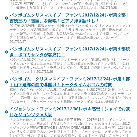
「LOVELETTER」。そして…ファンからのVTR、会場を再び回るボゴム。そし
て、最後のお見送りまで！ファイナルレポをお送りします。2017/12/28
パクボゴムクリスマスイブ・ファンミ2017/12/24レポ第２部｜
吉幾三の「雪国」を熱唱！ピアノ弾き語りも！
2017年12月24日に幕張メッセで開催された「パクボゴムクリスマスイブファンミ
ーティング」の第2部詳細レポです。キラキラのジャケットを着て現れたボゴミ
は、吉幾三の「雪国」を熱唱！BIGBAMGのナルバキスンまで披露！そして…ピ
アノを弾きながら「レイニーブルー」まで、日本語の歌のオンパレード！
2017/12/27
パクボゴムクリスマスイブ・ファンミ2017/12/24レポ第１部続
き｜ボゴミサンタが客席に！
パクボゴム2017クリスマスイブファンミーティング、第1部の続きです。トーク
タイムのパクボゴムは本当に可愛くて…素のボゴミの魅力でファン撃沈！ボゴミ
が演じたドラマ作品のキャラランキングから、客席まで登場したサンタボゴミま
でお届けします！2017/12/26
パクボゴム クリスマスイブ・ファンミ2017/12/24レポ第１部
｜山下達郎の曲で幕開け！トークタイムボゴムの時間
感動さめやらぬ、パクボゴム2回目のFanMeeting！！ 2017年12月24日、クリスマ
スイブに開催された 「パク?ボゴム 日本ファンクラブ発足記念ファンミーティン
グ」。 第一部、レポをお届けします！山下達郎のクリスマスイブを日本語で歌っ
てスタート！プライベートショット満載のトークタイムボゴムの時間です！
イジョンソク・ファンミ2017/12/06レポ＆感想｜シャイでお茶
目なジョンソクin大阪
「あなたが眠っている間に」韓国放送終了直後の、2017年12月。 イジョンソ
ク・ファンミに、初参加してきました＾＾ 今回のファンミのタイトルは… 2017
イジョンソクPRIVATE STAGE in JAPAN 'DREAMLIKE これの大阪公演。12月６日
のオリックス劇場でのレポートです＾＾ また、ノート片手に、メモメモしてきま
したので、 極力リアルに、この日の模様をレポします＾＾ では、さっそく～！