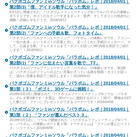
パクボゴムファンミinソウル「パラボム」レポ｜2018/04/01｜
第2部(3)「僕、アイドル歌手になった気分！」
4月1日に開催された、パクボゴムファンミーティングinソウルパラボムの体験レ
ポラストです。ボゴミのセクシーすぎるダンス、歌声、そしてボゴミの気持ちに
感動！詳細レポをどうぞ。2018/04/12
パクボゴムファンミinソウル「パラボム」レポ｜2018/04/01｜
第2部(2)「ファンへの手紙＆歌、フォトタイム」
パクボゴムのソウルファンミーティング「パラボム」の体験レポです。ファンへ
「一生の友達」というボゴミの言葉と共に、送ってくれた手紙のメッセージ。そ
して、心温まる歌、フォトタイムまで！ボゴミが語ったMC内容も和訳でご紹介
します！！2018/04/11
パクボゴムファンミinソウル「パラボム」レポ｜2018/04/01｜
第2部(1)「ファンに伝えたい言葉を歌で…TT」
パクボゴムのソウルファンミーティング「パラボム」の体験レポです。第2部
は、パクボゴムがファンへ伝えたい言葉が入っている曲を熱唱！ボゴミが語っ
た、温かい言葉を和訳でご紹介します！！2018/04/10
パクボゴムファンミinソウル「パラボム」レポ｜2018/04/01｜
第1部（３）「ボゴミ、3Dゲームに挑戦！」
2018年4月1日に開催された「パクボゴムファンミーティングinソウル・パラボ
ム」のレポ第3弾です！今度は、3Dゲームに挑戦するボゴミ！3Dで、獲物をGET
した数だけ、ファンにプレゼントができるコーナーです！2018/04/08
パクボゴムファンミinソウル「パラボム」レポ｜2018/04/01｜
第1部（２）「ファンが選んだベスト３」
2018年4月1日に、ソウルで開催された「パクボゴムファンミーティングinソウ
ル・パラボム」の体験レポート第２弾。トークタイムは「ファンが選んだベスト
３」シリーズへ！2018/04/05
パクボゴムファンミinソウル「パラボム」レポ｜2018/04/01｜