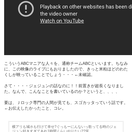
こういうABCマニアな人々を、通称チームABCといいます。ちなみ
に、この映像のライブにもおりましたので、きっと米粒ほどのわた
くしが映っていることでしょう・・・←未確認。
さて・・・・ジェジュンの話なのに！！前置きが超長くなりまし
た。なんで、こんなことを書いているのか？というと、、、、
要は、Ｊロック専門の人間が見ても、スゴカッタっていう話です。
←お伝えしたかったこと、コレ。
横アリも城ホも行けて幸せ?ぐっもーにんないっ歌ってる時のジェ
ジュン好きすぎてあれ1時間くらいやりたい??笑