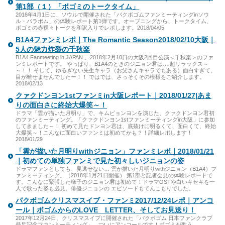
第1部（１）「ボゴミのトークタイム」
2018年4月1日に、ソウルで開催された「パクボゴムファンミーティングinソウ
ル・パラボム」の体験レポート第1弾です。オープニングから、トークタイム、
ボゴミの赤裸々トークを和訳入りでレポします。2018/04/05
B1A4ファンミレポ｜The Romantic Season2018/02/10大阪｜
5人の魅力炸裂の千秋楽
B1A4 Fanmeeting in JAPAN
。2018年2月10日の大阪2回目公演＜千秋楽＞のファ
ンミレポートです。 やっぱり、B1A4のときのジニョン君は… 超リラックス～
～！！ そして、ゆるぎない先生キャラ（お父さんキャラでもある）面白すぎて、
目が離せませんでしたー！！ ではでは、さっそくその模様をご紹介します。
2018/02/13
クァクドンヨン1stファンミin大阪レポート｜2018/01/27|あま
りの面白さに終始大爆笑～！
ドラマ「雲が描いた月明り」で、キムビョンヨンを演じた、クァクドンヨン君初
のファンミーティング。「クァクドンヨン1stファンミーティングin大阪」に参加
してきました～！ 初めて見たドンヨン君は、底抜けに明るくて、面白くて、終始
大爆笑～！こんなに面白いファンミは初めてかも？！詳細レポします！
2018/01/29
「雲が描いた月明りwithジニョン」ファンミレポ｜2018/01/21
｜初めての単独ファンミで見た初々しいジニョンの姿
ドラマファンとしても、見逃せない… 雲が描いた月明りwithジニョン（B1A4）フ
ァンミーティング。（2018年1月21日開催） 第1部と記者会見の体験レポートで
す。こんなに緊張した様子のジニョン君は初めて！ドラマOSTや白いキセキを一
人で歌った姿も必見。俳優ジニョンの エピソードもてんこもりでした。
パクボゴムクリスマスイブ・ファンミ2017/12/24レポ｜アンコ
ール｜ボゴムからのLOVE LETTER、そしてお見送り！
2017年12月24日、クリスマスイブに開催された「パクボゴム 日本ファンクラブ
発足記念ファンミーティング」。ついにアンコールです！ボゴミが歌う