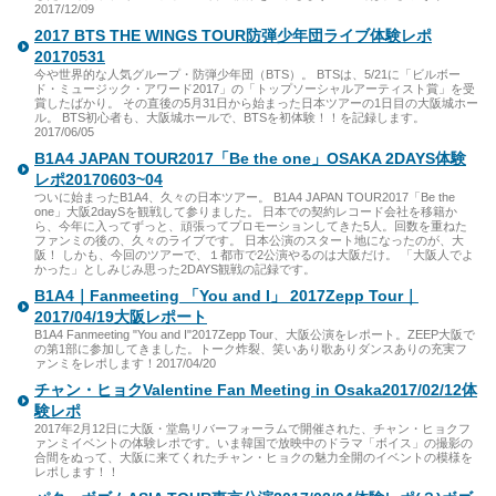
2017/12/09
2017 BTS THE WINGS TOUR防弾少年団ライブ体験レポ
20170531
今や世界的な人気グループ・防弾少年団（BTS）。 BTSは、5/21に「ビルボー
ド・ミュージック・アワード2017」の「トップソーシャルアーティスト賞」を受
賞したばかり。 その直後の5月31日から始まった日本ツアーの1日目の大阪城ホー
ル。 BTS初心者も、大阪城ホールで、BTSを初体験！！を記録します。
2017/06/05
B1A4 JAPAN TOUR2017「Be the one」OSAKA 2DAYS体験
レポ20170603~04
ついに始まったB1A4、久々の日本ツアー。 B1A4 JAPAN TOUR2017「Be the
one」大阪2daySを観戦して参りました。 日本での契約レコード会社を移籍か
ら、今年に入ってずっと、頑張ってプロモーションしてきた5人。回数を重ねた
ファンミの後の、久々のライブです。 日本公演のスタート地になったのが、大
阪！ しかも、今回のツアーで、１都市で2公演やるのは大阪だけ。 「大阪人でよ
かった」としみじみ思った2DAYS観戦の記録です。
B1A4｜Fanmeeting 「You and I」 2017Zepp Tour｜
2017/04/19大阪レポート
B1A4 Fanmeeting "You and I"2017Zepp Tour、大阪公演をレポート。ZEEP大阪で
の第1部に参加してきました。トーク炸裂、笑いあり歌ありダンスありの充実フ
ァンミをレポします！2017/04/20
チャン・ヒョクValentine Fan Meeting in Osaka2017/02/12体
験レポ
2017年2月12日に大阪・堂島リバーフォーラムで開催された、チャン・ヒョクフ
ァンミイベントの体験レポです。いま韓国で放映中のドラマ「ボイス」の撮影の
合間をぬって、大阪に来てくれたチャン・ヒョクの魅力全開のイベントの模様を
レポします！！