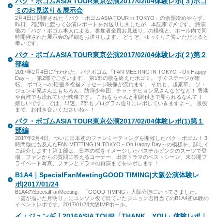
パク・ボゴムASIA TOUR東京公演2017/02/04体験レポ(３)ボゴ
ミのお見送り＆展示会
2月4日に開催された「パク・ボゴムASIA TOUR in TOKYO」の余韻冷めやらず。
昨日、2記事に渡って公演レポートをお送りしましたが、本記事で〆です。 終演
後の「パク・ボゴム本人による、参加者全員お見送り」の模様と、ホール内で同
時開催された展示会の詳細をお送りします。 どうぞ、ゆっくりご覧いただけると
幸いです。
パク・ボゴムASIA TOUR東京公演2017/02/04体験レポ(２)第２
部編
2017年2月4日に行われた、パクボゴム 「FAN MEETING IN TOKYO～Oh Happy
Day～」 第2部でございます！ 第1部の歌を終えたボゴミ。 すぐステージが暗
転。 ボゴミへの応援＆祝福メッセージ映像が流れます。 それも、超豪華。 ソ・
ジュンギ兄さんはもちろん、防弾少年団、チャ・テヒョン兄さんなどなど！ 香港
や台湾でも流れていた映像です。 これをちゃんと和訳付きで見られるなんて！
嬉しいです。 では、早速。2部もプログラム通りにレポしていきますよ～。 最後
まで、お付き合いくださいね～！
パク・ボゴムASIA TOUR東京公演2017/02/04体験レポ(1)第１
部編
2017年2月4日、ついに日本初のファンミーティングを開催したパク・ボゴム！ 3
時間強にも及んだFAN MEETING IN TOKYO～Oh Happy Day～の模様を、詳しく
ご紹介します！第１部は、日本の桜をイメージしたパステルピンクのスーツで登
場！ファンからの質問に答えるコーナー、出演ドラマのベストシーン、未公開プ
ライベート写真、ファンとドラマの再演までをレポします！
B1A4｜SpecialFanMeetingGOOD TIMING|大阪公演体験レ
ポ|2017/01/24
B1A4のSpecialFanMeeting、「GOOD TIMING」大阪公演にいってきました。
「雲が描いた月明り」にユンソン役で出ていたジニョン君目当てのB1A4初体験の
イベントレポです。2017/01/24大阪IMPホール。
イ・ジュンギ｜2016ASIA TOUR「THANK YOU」体験レポ｜