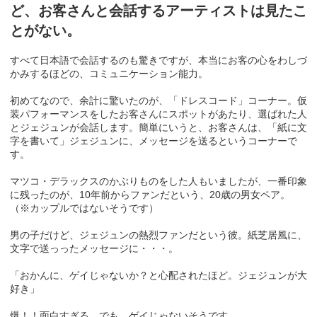
ど、お客さんと会話するアーティストは見たこ
とがない。
すべて日本語で会話するのも驚きですが、本当にお客の心をわしづ
かみするほどの、コミュニケーション能力。
初めてなので、余計に驚いたのが、「ドレスコード」コーナー。仮
装パフォーマンスをしたお客さんにスポットがあたり、選ばれた人
とジェジュンが会話します。簡単にいうと、お客さんは、「紙に文
字を書いて」ジェジュンに、メッセージを送るというコーナーで
す。
マツコ・デラックスのかぶりものをした人もいましたが、一番印象
に残ったのが、10年前からファンだという、20歳の男女ペア。
（※カップルではないそうです）
男の子だけど、ジェジュンの熱烈ファンだという彼。紙芝居風に、
文字で送っったメッセージに・・・。
「おかんに、ゲイじゃないか？と心配されたほど。ジェジュンが大
好き」
爆！！面白すぎる。でも、ゲイじゃないそうです。