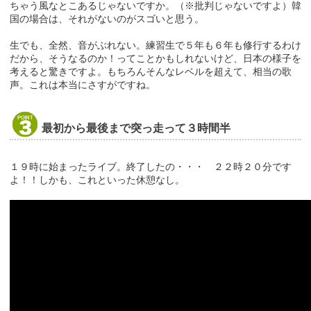
ちゃう風なとこあるじゃないですか。（※批判じゃないですよ）韓
国の場合は、それがないのがスゴいと思う。
生でも、全然、音がぶれない。練習生で５年も６年も修行するわけ
だから、そうなるのか！ってことかもしれないけど、日本の様子を
考えると驚きですよ。もちろんそんなレベルを超えて、相当の歌
声。これは本当にさすがですね。
最初から最後まで突っ走って３時間半
１９時に始まったライブ。終了したの・・・ ２２時２０分です
よ！！しかも、これといった休憩なし。