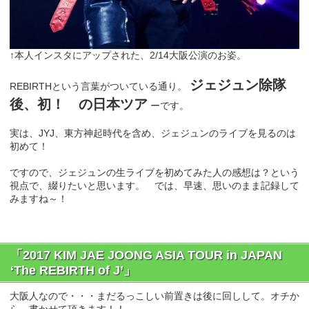
↑本人インスタにアップされた、2/14大阪公演のお姿。
ジェジュン除隊
REBIRTHという言葉がついている通り。
後、初！ の日本ツア
ーです。
実は、JYJ、東方神起時代を含め、ジェジュンのライブを見るのは
初めて！
ですので、ジェジュンの生ライブを初めてみた人の感想は？という
視点で、綴りたいと思います。 では、早速、思いのまま記録して
みますね～！
「2017 KIM JAE JOONG ASIA TOUR in JAPAN
‘The REBIRTH of J’」
大阪人なので・・・まだるっこしい前置きは後に回しして。オチか
ら、書かせて頂きます！！