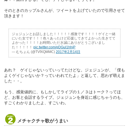
そのときのカップルさんが、ツイートを上げていたので引用させて
頂きます！
ジェジュンとお話しました！！！！！感激です！！！！ゲイと一緒
にいた女です！！！色々あったけど応援してきてよかった生きてて
よかった！！！！お時間いただき誠にありがとうございまし
た！！！！！
pic.twitter.com/gDGul1hhjP
— むちょん (@TVfXQMMC)
2017年2月14日
あれ？ ゲイじゃないっていってたけどな。ジェジュンが、「僕も
よくゲイじゃないか？っていわれてたよ」と返して、思わず萌えま
した・・。
もう、感覚値的に、もしかしてライブの１／３はトーク？ってほ
ど、お客と会話するライブ。ジェジュンを身近に感じちゃうのも、
すごくわかりましたよ、すごいわ。
メチャクチャ歌がうまい