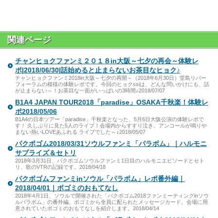
関連ページ
チャンヒョクファンミ２０１８in大阪～七夕の再会～体験レ
ポ|2018/06/30|話始めると止まらないお茶目なヒョク♪
チャンヒョクファンミ2018in大阪～七夕の再開～（2018年6月30日）堂島リバー
フォーラムの模様の体験レポです。今回のヒョクssiは、どんな問いかけにも、話
が止まらない～！お茶目な一面がいっぱいの3時間♪2018/07/07
B1A4 JAPAN TOUR2018「paradise」OSAKA千秋楽！体験レ
ポ2018/05/06
B1A4の日本ツアー「paradise」千秋楽となった、5月6日大阪公演の体験レポで
す！ 久しぶりに見た5人のライブ！会場内からすすり泣き、アンコールが鳴りや
まない熱いLOVEあふれる ライブでした～♪2018/05/07
パクボゴム2018/03/31ソウルファンミ「パラボム」｜ハルモニ
サプライズ＆セトリ
2018年3月31日、パクボゴムソウルファンミ1日目のハルモニエピソードとセト
リ、歌のVTRの記録です。2018/04/18
パクボゴムファンミinソウル「パラボム」レポ番外編｜
2018/04/01｜ボゴミのおもてなし
2018年4月1日、ソウルで開催された「パクボゴム2018ファンミーティングinソウ
ルパラボム」の番外編。ボゴミから全員に配られたメッセージカード。会場に用
意されていたボゴミのおもてなしを紹介します。2018/04/14