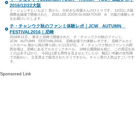
2016/12/22大阪
イ・ジュンギといえば！ 昔から、大好きな俳優さんのひとりです。 12/22に大阪
国際会議場で開催された、 2016 LEE JOON GI ASIA TOUR in 大阪の体験レポ
をお届けいたします。
チ・チャンウク秋のファンミ体験レポ｜JCW AUTUMN
FESTIVAL2016｜尼崎
2016年11月。 東京と尼崎で開催された、チ・チャンウクの秋のファンミ。
JCW AUTUMN FESTIVAL2016。 尼崎会場での体験レポです。 尼崎アルカイ
ックホール 朝から雨が降り続いた11月27日。 チ・チャンウク秋のファンミの関
西会場は、尼崎にあるアルカイックホール。 18時公園開始を前に、この周辺を歩
くのは女子ばかり。 今回は1度も男性を見ませんでしたが、幅広い年齢の女性陣
で大賑わい。 立見席まで販売されたそうですから、チャン君の人気はすごいです
ネ。
Sponsored Link