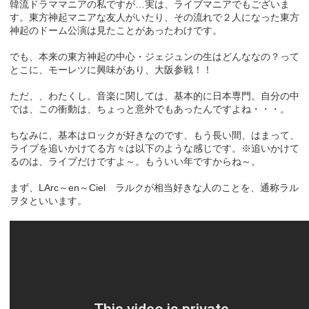
韓流ドラママニアの私ですが…実は、ライブマニアでもございま
す。東方神起マニアな友人がいたり、その流れで２人になった東方
神起のドーム公演は見たことがあったわけです。
でも、本来の東方神起の中心・ジェジュンの生はどんななの？って
とこに、モーレツに興味があり、大阪参戦！！
ただ、、わたくし。音楽に関しては、基本的に日本専門。自分の中
では、この衝動は、ちょっと意外でもあったんですよね・・・。
ちなみに、基本はロックが好きなのです、もう長い間、はまって、
ライブを追いかけてる方々は以下のような感じです。※追いかけて
るのは、ライブだけですよ～。もういい年ですからね～。
まず、LArc～en～Ciel ラルクが相当好きな人のことを、通称ラル
ヲタといいます。