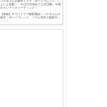
パクボゴムの新作ドラマ「ボーイフレンド」い
よいよ始動！、今日23日初めて公式活動、午後
からシナリオリーディング！
【速報】すでにドラマ撮影開始！パクボゴムの
新作「ボーイフレンド」ソウル市内で撮影中～
～！！