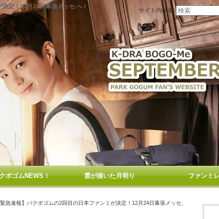
決定！12月24日幕張メッセ,へ！
サイト内検索:
クボゴムNEWS！
雲が描いた月明り
ファンミ
【緊急速報】パクボゴムの2回目の日本ファンミが決定！12月24日幕張メッセ,