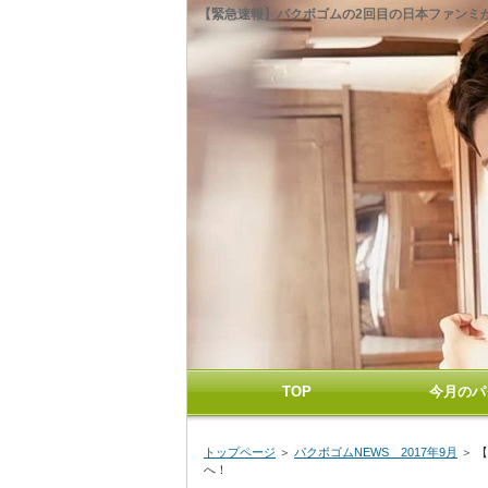
【緊急速報】パクボゴムの2回目の日本ファンミが
TOP
今月のパ
トップページ
＞
パクボゴムNEWS 2017年9月
＞ 
へ！