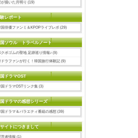
雲が描いた月明り (19)
験レポート
韓国俳優ファンミ＆KPOPライブレポ (29)
国ソウル トラベルノート
パクボゴムの聖地 足跡巡り情報♪ (9)
韓ドラファンが行く！韓国旅行体験記 (9)
国ドラマOST
韓国ドラマOSTリンク集 (3)
国ドラマの感想シリーズ
韓国ドラマ＆バラエティ番組の感想 (39)
サイトにつきまして
営者情報 (1)