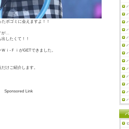
パ
パ
ったボゴミに会えますよ！！
パ
パ
すが…
パ
も出したくて！！
パ
Ｗｉ-ＦｉがGETできました。
パ
パ
点だけご紹介します。
パ
パ
パ
Sponsored Link
パ
パ
パ