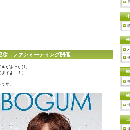
体
韓
記念 ファンミーティング開催
アルがきっかけ。
韓
てますよ～！）
うです。
韓
当
運