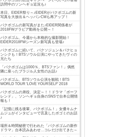
パクボゴムの広告キャンペーンいろいろ♪♪香港
訪問中のソンヘギョ近況も♪
本日、EIDER祭り～♪EIDERがパクボゴムの新
写真を大放出＆ヘッパンCMも再アップ！
パクボゴムの新写真がまた♪EIDER関係者が
2018FWグラビア動画を公開～！
パクボゴム、今週から本格的な撮影開始！
EIDER2018FWシーズン新写真も登場♪
パクボゴムに続いて、パクソジュン＆パクヒョ
ンシクも！BTSソウル公演にやってきたヴィの
兄たち
「パクボゴムは1000％、BTSファン！」偶然
隣に座ったブラジル人女性のお話♪
パクボゴム、BTSソウル公演を観戦！BTS
WORLD TOUR 'LOVE YOURSELF' 2018
パクボゴムの弟役、決定～！！ドラマ「ボーフ
レンド」、ソンヘギョ自身のSNSで台本公開情
報も！
「記憶に残る後輩、パクボゴム！」女優キムナ
ムジュがインタビューで言及したボゴミのお話
♪
場所＆時間秘密で行われた「パクボゴムの新作
ドラマ」台本読みあわせ…コレだけ出てきた～