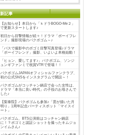
新記事
【お知らせ】本日から「ｋドラBOGO-Me２」
で更新スタートします♪
初日から目撃情報が続々！ドラマ「ボーイフレ
ンド」撮影現場のパクボゴム～♪
「バスで撮影中のボゴミ目撃写真登場♪ドラマ
「ボーイフレンド」撮影、いよいよ本格始動！
「ヒョン、愛してます♪」パクボゴム、ソンジ
ュンギファンミで祝賀VTRで登場！！
パクボゴムJAPANオフィシャルファンクラブ、
初の公式SNSをインスタグラムで開設～！
パクボゴムがコッチャン鍋店で会った女性は、
ドラマ「本当に良い時代」の子役のお母さんで
した♪
【梨泰院】パクボゴムも参加♪「雲が描いた月
明り」1周年記念パーティスポット「マイスイ
ート」
パクボゴム、BTS公演前はコッチャン鍋店
に！？ボゴミと認証ショットを撮ったキムジョ
ンイムさん♪