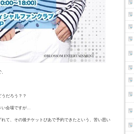
で、
。
、
どうだろう？？
きい会場ですが…
ずれて、その後チケットぴあで予約できたという、苦い思い