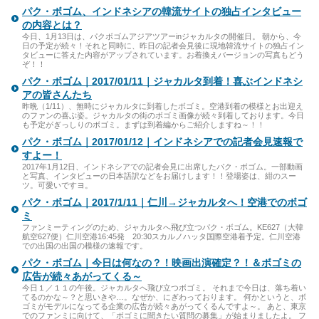
パク・ボゴム、インドネシアの韓流サイトの独占インタビュー
の内容とは？
今日、1月13日は、パクボゴムアジアツアーinジャカルタの開催日。 朝から、今
日の予定が続々！それと同時に、昨日の記者会見後に現地韓流サイトの独占イン
タビューに答えた内容がアップされています。お着換えバージョンの写真もどう
ぞ！！
パク・ボゴム｜2017/01/11｜ジャカルタ到着！喜ぶインドネシ
アの皆さんたち
昨晩（1/11）、無時にジャカルタに到着したボゴミ。空港到着の模様とお出迎え
のファンの喜ぶ姿。ジャカルタの街のボゴミ画像が続々到着しております。今日
も予定がぎっしりのボゴミ。まずは到着編からご紹介しますね～！！
パク・ボゴム｜2017/01/12｜インドネシアでの記者会見速報で
すよー！
2017年1月12日、インドネシアでの記者会見に出席したパク・ボゴム。一部動画
と写真、インタビューの日本語訳などをお届けします！！登場姿は、紺のスー
ツ。可愛いですヨ。
パク・ボゴム｜2017/1/11｜仁川→ジャカルタへ！空港でのボゴ
ミ
ファンミーティングのため、ジャカルタへ飛び立つパク・ボゴム。KE627（大韓
航空627便）仁川空港16:45発 20:30スカルノハッタ国際空港着予定。仁川空港
での出国の出国の模様の速報です。
パク・ボゴム｜今日は何なの？！映画出演確定？！＆ボゴミの
広告が続々あがってくる～
今日１／１１の午後。ジャカルタへ飛び立つボゴミ。 それまで今日は、落ち着い
てるのかな～？と思いきや…。なぜか、にぎわっております。 何かというと、ボ
ゴミがモデルになってる企業の広告が続々あがってくるんですよ～。 あと、東京
でのファンミに向けて、「ボゴミに聞きたい質問の募集」が始まりましたよ。 フ