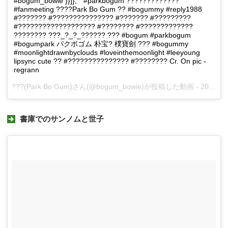
#bogum_bowie }}]}, " #parkbogum ?????????????
#fanmeeting ????Park Bo Gum ?? #bogummy #reply1988
#??????? #??????????????? #??????? #?????????
#??????????????????? #???????? #?????????????
???????? ???_?_?_?????? ??? #bogum #parkbogum
#bogumpark パクボゴム 朴宝? 樸寶劍 ??? #bogummy
#moonlightdrawnbyclouds #loveinthemoonlight #leeyoung
lipsync cute ?? #??????????????? #???????? Cr. On pic -
regrann
???(Park Bo Gum)さん(@bogum_bowie)が投稿した動画 -
2017 1月 9 7:05午後 PST
書庫でのサンノムと世子