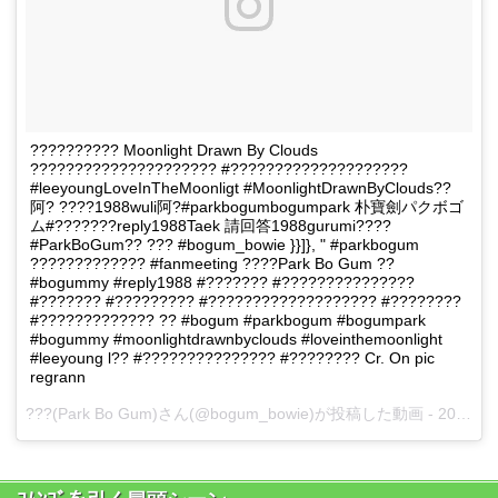
?????????? Moonlight Drawn By Clouds
????????????????????? #????????????????????
#leeyoungLoveInTheMoonligt #MoonlightDrawnByClouds??
阿? ????1988wuli阿?#parkbogumbogumpark 朴寶劍パクボゴ
ム#???????reply1988Taek 請回答1988gurumi????
#ParkBoGum?? ??? #bogum_bowie }}]}, " #parkbogum
????????????? #fanmeeting ????Park Bo Gum ??
#bogummy #reply1988 #??????? #???????????????
#??????? #????????? #??????????????????? #????????
#????????????? ?? #bogum #parkbogum #bogumpark
#bogummy #moonlightdrawnbyclouds #loveinthemoonlight
#leeyoung l?? #??????????????? #???????? Cr. On pic
regrann
???(Park Bo Gum)さん(@bogum_bowie)が投稿した動画 -
2017 1月 10 5:58午前 PST