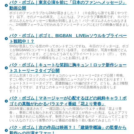
パク・ボゴム｜東京公演を前に「日本のファンへメッセージ」
動画公開
ボゴミのファンクラブからDMが届きました！！ （※会員なら誰でも届くやつで
す） 以下、そのメールの本文。 こんにちは。ファンクラブ事務局です。 ※パク･
ボゴムさんからメッセージ動画が到着しました！ パク･ボゴムさんからみなさま
へ、2/4国際フォーラムで行われるファンミーティングにむけての映像が届きまし
た。
パク・ボゴム｜ボゴミ、BIGBAN LIVEinソウルをプライべー
ト観戦中！？
SNSが普及している世の中ってホントすごいですね。 今日のツイッターは、ボゴ
ミがBIGBANGコンサートを見に来ている様子。 その模様が、写真や動画でどん
どこあがっています。 どこからどうみてもプライベートショット（汗）。 それ
では、そのツイートの模様をちょこっとお届けします。
パク・ボゴム｜キュートな笑顔に胸キュン！ロッテ新作ショー
トストーリー２タイプ公開
ボゴム主演！ロッテ、ガーナチョコのショートストーリー2タイプ公開！昨晩、
すごい勢いでボゴミのロッテCM公開のニュースがツイートされております！！
ショートストーリータイプで、図書館編とバス編の2タイプ。どうも、あと2種類
あるようですが、まずはこのキュートな2タイプの広告動画をお送りしま
す！！！
パク・ボゴム｜マネージャーが心配するほどの純粋キャラ！ボ
ゴミの真髄がわかるバラエティ番組「花より青春」
2016年夏に放送されて、一躍話題になった韓国のバラエティ番組「花より青
春」。事前に何も知らされずに拉致されたボゴミが向かった先は、なんとアフリ
カ！拉致されたにも関わらず、制作クルーを心配するパク・ボゴムってどこまで
いい人なの？という衝撃のテレビ番組の全貌を！拾い集めてみました＾＾！
パク・ボゴム｜次の作品は映画？！「建築学概論」の監督から
新作への出演オファー！