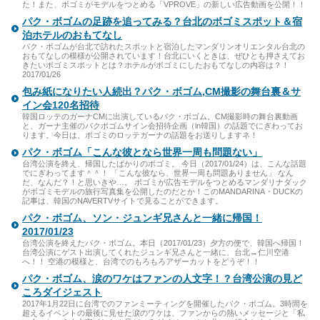
た！また、ボゴミがモデルをつとめる「VPROVE」の新しい広告動画を公開！！
パク・ボゴムの足跡を追ってみる？台北のボゴミスポット＆宿
泊ホテルのおもてなし
パク・ボゴムが台北で訪れたスポットと宿泊したマンダリンオリエンタル台北の
おもてなしの模様が公開されています！台北にいくときは、ぜひとも押さえてお
きたいボゴミスポットとは？ホテルがボゴミにしたおもてなしの内容は？！
2017/01/26
包み紙になりたい人続出？パク・ボゴム,CM撮影の舞台裏＆サ
イン会120名招待
韓国ロッテのガーナCMに出演しているパク・ボゴム。CM撮影時の舞台裏動画
と、ガーナ主催のパクボゴムサイン会招待企画（in韓国）の話題でにぎわってお
ります。今日は、ボゴミのロッテガーナの話題をお送りしますネ！
パク・ボゴム「こんな彼となら世界一周も問題ない」
台湾公演を終え、帰国したばかりのボゴミ。 今日（2017/01/24）は、こんな話題
でにぎわってます＾＾！ 「こんな彼なら、世界一周も問題ありません」 なん
だ、なんだ？！と思いきや…。 ボゴミが広告モデルをつとめるマンダリナダック
がボゴミモデルの旅行写真集を公開したのだとか！このMANDARINA・DUCKの
記事は、韓国のNAVERTVサイトで見ることができます。
パク・ボゴム、ソン・ジュンギ兄さんと一緒に帰国！
2017/01/23
台湾公演を終えたパク・ボゴム。本日（2017/01/23）夕方の便で、韓国へ帰国！
台湾公演にゲスト出演してくれたジュンギ兄さんと一緒に、台北→仁川空港
へ！！ 空港の模様と、台湾でのもろもろアザーカットをどうぞ！！
パク・ボゴム、涙のワケはファンの人文字！？台湾公演の見ど
ころダイジェスト
2017年1月22日に台湾でのファンミーティングを開催したパク・ボゴム。3時間を
超えるイベントの最後に見せた涙のワケは、ファンからの熱いメッセージと「私