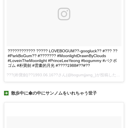
???????????? ????? LOVEBOGUM??-googluck?? #??? ??
#ParkBoGum?? #??????? #MoonlightDrawnByClouds
#LoveinTheMoonlight #PrinceLeeYeong #bogummy #パクボ
ゴム #朴寶劍 #雲畫的月光 #????1988#??#??
???(朴寶劍)??1993.06.16??さん(@bogumjjang_)が投稿した動画 -
散歩中に傘の中にサンノムをいれちゃう世子