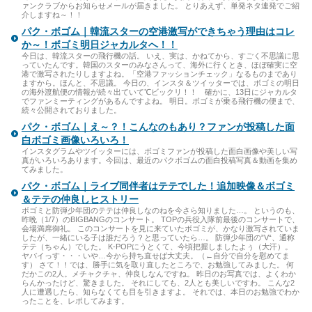
ァンクラブからお知らせメールが届きました。 とりあえず、単発ネタ連発でご紹
介しますね～！！
パク・ボゴム｜韓流スターの空港激写ができちゃう理由はコレ
か～！ボゴミ明日ジャカルタへ！！
今日は、韓流スターの飛行機の話。 いえ、実は、かねてから、すごく不思議に思
っていたんです。韓国のスターのみなさんって、海外に行くとき、ほぼ確実に空
港で激写されたりしますよね。「空港ファッションチェック」なるものまであり
ますから。ほんと、不思議。 今日の、インスタ＆ツイッターでは、ボゴミの明日
の海外渡航便の情報が続々出ていて℃ビックリ！！ 確かに、13日にジャカルタ
でファンミーティングがあるんですよね。 明日。ボゴミが乗る飛行機の便まで、
続々公開されておりました。
パク・ボゴム｜え～？！こんなのもあり？ファンが投稿した面
白ボゴミ画像いろいろ！
インスタグラムやツイッターには、ボゴミファンが投稿した面白画像や美しい写
真がいろいろあります。今回は、最近のパクボゴムの面白投稿写真＆動画を集め
てみました。
パク・ボゴム｜ライブ同伴者はテテでした！追加映像＆ボゴミ
＆テテの仲良しヒストリー
ボゴミと防弾少年団のテテは仲良しなのねを今さら知りました…。 というのも、
昨晩（1/7）のBIGBANGのコンサート。 TOPの兵役入隊前最後のコンサートで、
会場満席御礼。 このコンサートを見に来ていたボゴミが、かなり激写されていま
したが、一緒にいる子は誰だろう？と思っていたら…。 防弾少年団の”V“、通称
テテ（ちゃん）でした。 K-POPにうとくて、今頃把握しましたよぅ（大汗）。
ヤバイっす・・・いや…今から持ち直せば大丈夫。（←自分で自分を慰めてま
す） さて！！では、勝手に気を取り直したところで、お勉強してみました。 何
だかこの2人。メチャクチャ、仲良しなんですね。 昨日のお写真では、よくわか
らんかったけど、驚きました。 それにしても、2人とも美しいですわ。 こんな2
人に遭遇したら、知らなくても目を引きますよ。 それでは、本日のお勉強でわか
ったことを、レポしてみます。