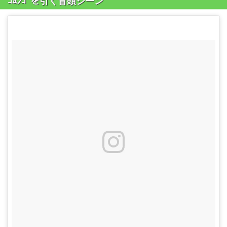
ｺﾑﾝｺﾞを引く冒頭シーン