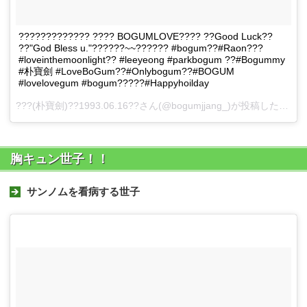
????????????? ???? BOGUMLOVE???? ??Good Luck??
??"God Bless u."??????~~?????? #bogum??#Raon???
#loveinthemoonlight?? #leeyeong #parkbogum ??#Bogummy
#朴寶劍 #LoveBoGum??#Onlybogum??#BOGUM
#lovelovegum #bogum?????#Happyhoilday
???(朴寶劍)??1993.06.16??さん(@bogumjjang_)が投稿した動画 -
胸キュン世子！！
サンノムを看病する世子