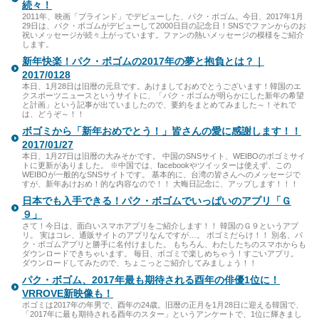
続々！
2011年、映画「ブラインド」でデビューした、パク・ボゴム。今日、2017年1月
29日は、パク・ボゴムがデビューして2000日目の記念日！SNSでファンからのお
祝いメッセージが続々上がっています。ファンの熱いメッセージの模様をご紹介
します。
新年快楽！パク・ボゴムの2017年の夢と抱負とは？｜
2017/0128
本日、1月28日は旧暦の元旦です。あけましておめでとうございます！韓国のエ
クスポーツニュースというサイトに、「パク・ボゴムが明らかにした新年の希望
と計画」という記事が出ていましたので、要約をまとめてみました～！それで
は、どうぞ～！！
ボゴミから「新年おめでとう！」皆さんの愛に感謝します！！
2017/01/27
本日、1月27日は旧暦の大みそかです。 中国のSNSサイト、WEIBOのボゴミサイ
トに更新がありました。 ※中国では、facebookやツイッターは使えず、この
WEIBOが一般的なSNSサイトです。 基本的に、台湾の皆さんへのメッセージで
すが、新年あけおめ！的な内容なので！！ 大晦日記念に、アップします！！！
日本でも入手できる！パク・ボゴムでいっぱいのアプリ「Ｇ
９」
さて！今日は、面白いスマホアプリをご紹介します！！ 韓国のＧ９というアプ
リ。 実はコレ、通販サイトのアプリなんですが…。 ボゴミだらけ！！ 別名、パ
ク・ボゴムアプリと勝手に名付けました。 もちろん、わたしたちのスマホからも
ダウンロードできちゃいます。 毎日、ボゴミで楽しめちゃう！すごいアプリ。
ダウンロードしてみたので、ちょこっとご紹介してみましょう！！
パク・ボゴム、2017年最も期待される酉年の俳優1位に！
VRROVE新映像も！
ボゴミは2017年の年男で、酉年の24歳。旧暦の正月を1月28日に迎える韓国で、
「2017年に最も期待される酉年のスター」というアンケートで、1位に輝きまし