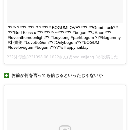
???~???? ??? ? ????? BOGUMLOVE???? ??Good Luck??
??"God Bless u."??????~~?????? #bogum??#Raon???
#loveinthemoonlight?? #leeyeong #parkbogum ??#Bogummy
#朴寶劍 #LoveBoGum??#Onlybogum??#BOGUM
#lovelovegum #bogum?????#Happyhoilday
???(朴寶劍)??1993.06.16??さん(@bogumjjang_)が投稿した動画 -
お前が何を言っても信じるといったじゃないか