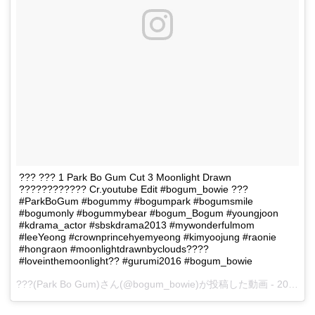
??? ??? 1 Park Bo Gum Cut 3 Moonlight Drawn
???????????? Cr.youtube Edit #bogum_bowie ???
#ParkBoGum #bogummy #bogumpark #bogumsmile
#bogumonly #bogummybear #bogum_Bogum #youngjoon
#kdrama_actor #sbskdrama2013 #mywonderfulmom
#leeYeong #crownprincehyemyeong #kimyoojung #raonie
#hongraon #moonlightdrawnbyclouds????
#loveinthemoonlight?? #gurumi2016 #bogum_bowie
???(Park Bo Gum)さん(@bogum_bowie)が投稿した動画 -
2017 1月 28 9:18午後 PST