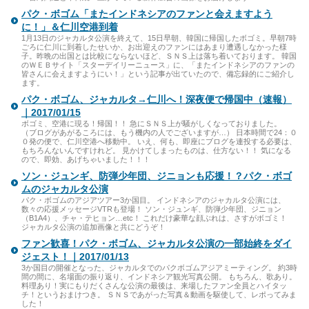
パク・ボゴム「またインドネシアのファンと会えますよう
に！」＆仁川空港到着
1月13日のジャカルタ公演を終えて、15日早朝、韓国に帰国したボゴミ。早朝7時
ごろに仁川に到着したせいか、お出迎えのファンにはあまり遭遇しなかった様
子。昨晩の出国とは比較にならないほど、ＳＮＳ上は落ち着いております。 韓国
のＷＥＢサイト「スターデイリーニュース」に、「またインドネシアのファンの
皆さんに会えますようにい！」という記事が出ていたので、備忘録的にご紹介し
ます。
パク・ボゴム、ジャカルタ→仁川へ！深夜便で帰国中（速報）
｜2017/01/15
ボゴミ、空港に現る！帰国！！ 急にＳＮＳ上が騒がしくなっておりました。
（ブログがあがるころには、もう機内の人でございますが…） 日本時間で24：０
０発の便で、仁川空港へ移動中。 いえ、何も、即座にブログを連投する必要は、
もちろんないんですけれど。 見かけてしまったものは、仕方ない！！ 気になる
ので、即効、あげちゃいました！！！
ソン・ジュンギ、防弾少年団、ジニョンも応援！？パク・ボゴ
ムのジャカルタ公演
パク・ボゴムのアジアツアー3か国目。 インドネシアのジャカルタ公演には、
数々の応援メッセージVTRも登場！ ソン・ジュンギ、防弾少年団、ジニョン
（B1A4）、チャ・テヒョン…etc！ これだけ豪華な顔ぶれは、さすがボゴミ！
ジャカルタ公演の追加画像と共にどうぞ！
ファン歓喜！パク・ボゴム、ジャカルタ公演の一部始終をダイ
ジェスト！｜2017/01/13
3か国目の開催となった、ジャカルタでのパクボゴムアジアミーティング。 約3時
間の間に、名場面の振り返り、インドネシア観光写真公開。 もちろん、歌あり。
料理あり！実にもりだくさんな公演の最後は、来場したファン全員とハイタッ
チ！というおまけつき。 ＳＮＳであがった写真＆動画を駆使して、レポってみま
した！