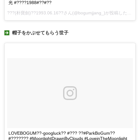
光 #????1988#??#??
???(朴寶劍)??1993.06.16??さん(@bogumjjang_)が投稿した動画 -
帽子をかぶせてもらう世子
LOVEBOGUM??-googluck?? #??? ??#ParkBoGum??
#??????? #MoonlightDrawnByClouds #LoveinTheMoonlight