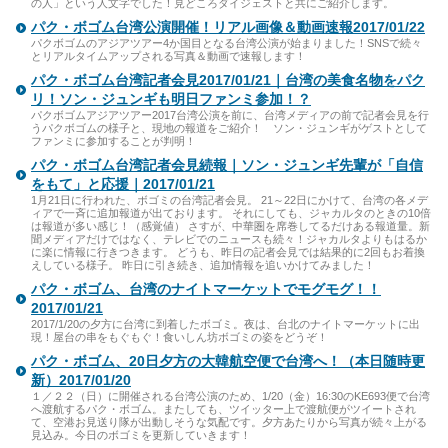
の人」という人文字でした！見どころダイジェストと共にご紹介します。
パク・ボゴム台湾公演開催！リアル画像＆動画速報2017/01/22
パクボゴムのアジアツアー4か国目となる台湾公演が始まりました！SNSで続々
とリアルタイムアップされる写真＆動画で速報します！
パク・ボゴム台湾記者会見2017/01/21｜台湾の美食名物をパク
リ！ソン・ジュンギも明日ファンミ参加！？
パクボゴムアジアツアー2017台湾公演を前に、台湾メディアの前で記者会見を行
うパクボゴムの様子と、現地の報道をご紹介！ ソン・ジュンギがゲストとして
ファンミに参加することが判明！
パク・ボゴム台湾記者会見続報｜ソン・ジュンギ先輩が「自信
をもて」と応援｜2017/01/21
1月21日に行われた、ボゴミの台湾記者会見。 21～22日にかけて、台湾の各メデ
ィアで一斉に追加報道が出ております。 それにしても、ジャカルタのときの10倍
は報道が多い感じ！（感覚値） さすが、中華圏を席巻してるだけある報道量。新
聞メディアだけではなく、テレビでのニュースも続々！ジャカルタよりもはるか
に楽に情報に行きつきます。 どうも、昨日の記者会見では結果的に2回もお着換
えしている様子。 昨日に引き続き、追加情報を追いかけてみました！
パク・ボゴム、台湾のナイトマーケットでモグモグ！！
2017/01/21
2017/1/20の夕方に台湾に到着したボゴミ。夜は、台北のナイトマーケットに出
現！屋台の串をもぐもぐ！食いしん坊ボゴミの姿をどうぞ！
パク・ボゴム、20日夕方の大韓航空便で台湾へ！（本日随時更
新）2017/01/20
１／２２（日）に開催される台湾公演のため、1/20（金）16:30のKE693便で台湾
へ渡航するパク・ボゴム。またしても、ツイッター上で渡航便がツイートされ
て、空港お見送り隊が出動しそうな気配です。夕方あたりから写真が続々上がる
見込み。今日のボゴミを更新していきます！