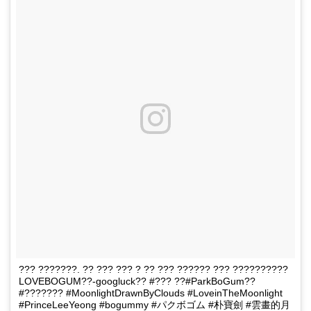
??? ???????. ?? ??? ??? ? ?? ??? ?????? ??? ??????????
LOVEBOGUM??-googluck?? #??? ??#ParkBoGum??
#??????? #MoonlightDrawnByClouds #LoveinTheMoonlight
#PrinceLeeYeong #bogummy #パクボゴム #朴寶劍 #雲畫的月