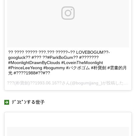
?? ???? ????? ???.??? ?????~?? LOVEBOGUM??-
googluck?? #??? ??#ParkBoGum?? #???????
#MoonlightDrawnByClouds #LoveinTheMoonlight
#PrinceLeeYeong #bogummy #パクボゴム #朴寶劍 #雲畫的月
光 #????1988#??#??
???(朴寶劍)??1993.06.16??さん(@bogumjjang_)が投稿した動画 -
ﾃﾞｺﾋﾟﾝする世子