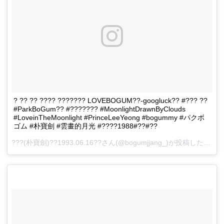
? ?? ?? ???? ??????? LOVEBOGUM??-googluck?? #??? ??
#ParkBoGum?? #??????? #MoonlightDrawnByClouds
#LoveinTheMoonlight #PrinceLeeYeong #bogummy #パクボ
ゴム #朴寶劍 #雲畫的月光 #????1988#??#??
???(朴寶劍)??1993.06.16??さん(@bogumjjang_)が投稿した動画 -