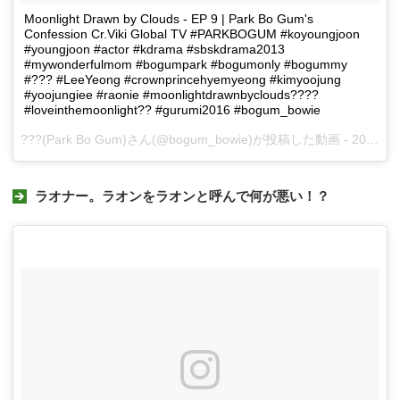
Moonlight Drawn by Clouds - EP 9 | Park Bo Gum's
Confession Cr.Viki Global TV #PARKBOGUM #koyoungjoon
#youngjoon #actor #kdrama #sbskdrama2013
#mywonderfulmom #bogumpark #bogumonly #bogummy
#??? #LeeYeong #crownprincehyemyeong #kimyoojung
#yoojungiee #raonie #moonlightdrawnbyclouds????
#loveinthemoonlight?? #gurumi2016 #bogum_bowie
???(Park Bo Gum)さん(@bogum_bowie)が投稿した動画 -
2017 1月 25 3:18午前 PST
ラオナー。ラオンをラオンと呼んで何が悪い！？