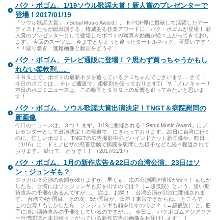
パク・ボゴム、1/19ソウル歌謡大賞！新人賞のプレゼンターで
登場！2017/01/19
「ソウル歌謡大賞」（Seoul Music Award）。 K-POP界に貢献して活躍したアー
ティストたちが総出演する、権威ある音楽アワードに、パク・ボゴムが登場！ 新
人賞のプレゼンターとして登場したボゴミの写真＆動画が続々上がってきており
ます。 今回のスーツは、今までとちょっと違ったタートルネック。可愛いです＾
＾！取り急ぎ、速報画像と動画をどうぞ！
パク・ボゴム、テレビ通販に登場！？思わず買っちゃうかもし
れない柔軟剤…。
ＳＮＳ上で、ボゴミの最新ネタを追っているクロちゃんでございます… さて！
今日のボゴミは… テレビ通販で、柔軟剤を売っておりますΣ(゜∀゜ノ)ノキャー！
本日のボゴミニュースは、この動画とＳＮＳ上の反響を追ってみたいと思いま
す！
パク・ボゴム、ソウル歌謡大賞出演決定！TNGT＆病院慰問の
新画像
今日のニュースは、３つ！ まず、1/19に開催される「Seoul Music Award」にプ
レゼンターとして出演決定！の報道で、にぎわっております。20日に台湾に行く
のに、忙しいボゴミ。 TNGTの広告撮影中のビハインドカット新画像や、昨日
（1/16）に、ドミノピザの慈善活動で病院を慰問した様子なども続々報道されて
おります。 続けて、どうぞ！！ （2017/01/17）
パク・ボゴム、1月の新作広告＆22日の台湾公演、23日はソ
ン・ジュンギも？
ジャカルタ公演の余韻が残りますが、早くも、次の公演関連情報が続々！ もしか
したら、台湾にはソンジュンギも顔を出すのでは？（←超仮説）という、淡い期
待含みの予測があるんですが…。 次は、お隣！ 台湾公演が1/22に開催されま
す。 台湾で4か国目、その次、5か国目が、日本！東京ですからね。 ところで、
この台湾！もしかしたら、ソンジュンギも顔を出すのでは？（←超仮説） と、勝
手に淡い期待含みの予測をしているのですが…。 今日は、パクボゴムアジアツア
ー台湾関連と本日続々上がっている新作広告の画像をお届けします！！