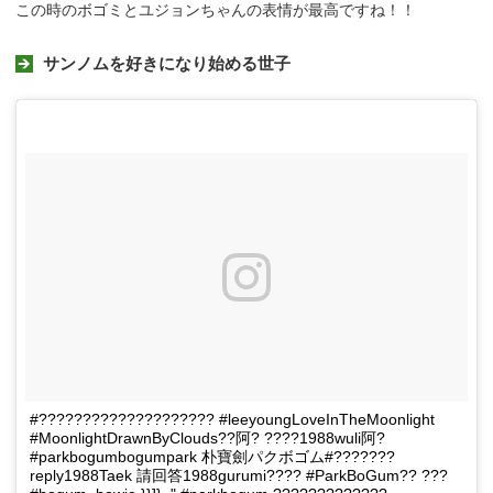
この時のボゴミとユジョンちゃんの表情が最高ですね！！
サンノムを好きになり始める世子
#???????????????????? #leeyoungLoveInTheMoonlight
#MoonlightDrawnByClouds??阿? ????1988wuli阿?
#parkbogumbogumpark 朴寶劍パクボゴム#???????
reply1988Taek 請回答1988gurumi???? #ParkBoGum?? ???