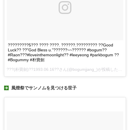
?????????5??? ???? ????. ??????.????????? ??Good
Luck?? ??"God Bless u."??????~~?????? #bogum??
#Raon???#loveinthemoonlight?? #leeyeong #parkbogum ??
#Bogummy #朴寶劍
???(朴寶劍)??1993.06.16??さん(@bogumjjang_)が投稿した動画 -
風燈祭でサンノムを見つける世子