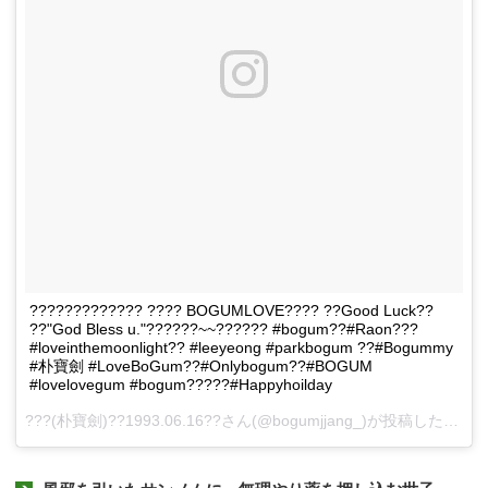
????????????? ???? BOGUMLOVE???? ??Good Luck??
??"God Bless u."??????~~?????? #bogum??#Raon???
#loveinthemoonlight?? #leeyeong #parkbogum ??#Bogummy
#朴寶劍 #LoveBoGum??#Onlybogum??#BOGUM
#lovelovegum #bogum?????#Happyhoilday
???(朴寶劍)??1993.06.16??さん(@bogumjjang_)が投稿した動画 -