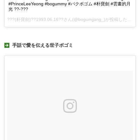
#PrinceLeeYeong #bogummy #パクボゴム #朴寶劍 #雲畫的月
光 ??-???
???(朴寶劍)??1993.06.16??さん(@bogumjjang_)が投稿した動画 -
手話で愛を伝える世子ボゴミ