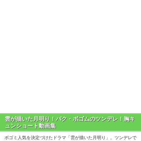
雲が描いた月明り！パク・ボゴムのツンデレ！胸キ
ュンショート動画集
ボゴミ人気を決定づけたドラマ「雲が描いた月明り」。ツンデレで