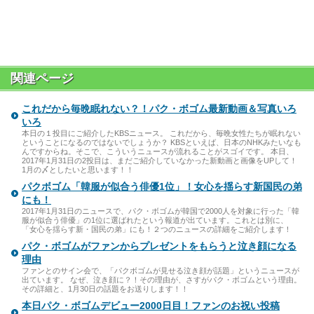
関連ページ
これだから毎晩眠れない？！パク・ボゴム最新動画＆写真いろ
いろ
本日の１投目にご紹介したKBSニュース。 これだから、毎晩女性たちが眠れない
ということになるのではないでしょうか？ KBSといえば、日本のNHKみたいなも
んですからね。そこで、こういうニュースが流れることがスゴイです。 本日、
2017年1月31日の2投目は、まだご紹介していなかった新動画と画像をUPして！
1月の〆としたいと思います！！
パクボゴム「韓服が似合う俳優1位」！女心を揺らす新国民の弟
にも！
2017年1月31日のニュースで、パク・ボゴムが韓国で2000人を対象に行った「韓
服が似合う俳優」の1位に選ばれたという報道が出ています。これとは別に、
「女心を揺らす新・国民の弟」にも！２つのニュースの詳細をご紹介します！
パク・ボゴムがファンからプレゼントをもらうと泣き顔になる
理由
ファンとのサイン会で、「パクボゴムが見せる泣き顔が話題」というニュースが
出ています。 なぜ、泣き顔に？！その理由が、さすがパク・ボゴムという理由。
その詳細と、1月30日の話題をお送りします！！
本日パク・ボゴムデビュー2000日目！ファンのお祝い投稿