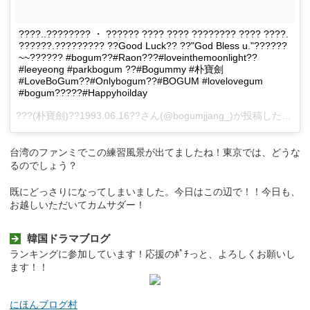
????..???????? ・ ?????? ???? ???? ???????? ???? ????.
??????.????????? ??Good Luck?? ??"God Bless u."??????
~~?????? #bogum??#Raon???#loveinthemoonlight??
#leeyeong #parkbogum ??#Bogummy #朴寶劍
#LoveBoGum??#Onlybogum??#BOGUM #lovelovegum
#bogum?????#Happyhoilday
???(朴寶劍)??1993.06.16??さん(@bogumjjang_)が投稿した動画 -
台湾のファンミでこの練習風景が出てましたね！東京では、どうな
るのでしょう？
既にどっさりになってしまいました。今日はこの辺で！！今日も、
お越しいただいてカムサダー！
韓国ドラマブログ
ランキングに参加しています！応援のﾎﾟﾁっと、よろしくお願いし
ます！！
にほんブログ村