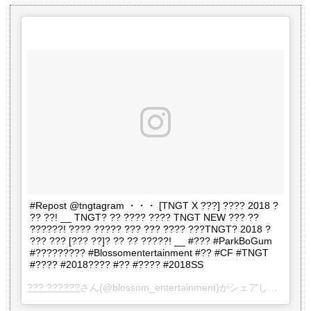
#Repost @tngtagram ・・・ [TNGT X ???] ???? 2018 ?
?? ??! __ TNGT? ?? ???? ???? TNGT NEW ??? ??
??????! ???? ????? ??? ??? ???? ???TNGT? 2018 ?
??? ??? [??? ??]? ?? ?? ?????! __ #??? #ParkBoGum
#????????? #Blossomentertainment #?? #CF #TNGT
#???? #2018???? #?? #???? #2018SS
??? ??????
さん(@blossom_entertainment)がシェアした投稿 -