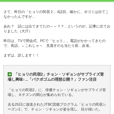
さて、昨日の「ヒョリの民宿２」4話目。確かに、ボゴミは出てこ
なかったんですが…
あれ？ 話には出てきてたの～～？？…というのが、記事に出てお
りました（大汗）
昨日は、TVで閉会式、PCで「ヒョリ」。電話がかかってきたの
で、長話。←これじゃ～ 見逃すのも当たり前…反省。
まずは、訳します！！
「ヒョリの民宿2」チョン・ソギョンがサプライズ登
場し興味↑...「パクボゴムの理想公開？」ファン注目
「ヒョリの民宿2」に、俳優チョン・ソギョンがサプライズ登
場し、ネチズンの関心が集められている。
去る25日に放送されたJTBC芸能プログラム「ヒョリの民宿シ
ーズン2」で、チョン・ソギョンが姿を現し、目が傾いた。