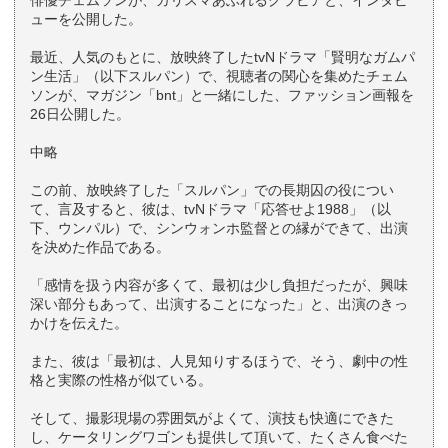
俳優チェムソンが、カリスマあふれるグラビアと、インタビ
ューを公開した。
最近、人気のもとに、放映終了したtvNドラマ「賢明なガムパ
ン生活」（以下スルパン）で、視聴者の関心を集めたチェム
ソンが、マガジン「bnt」と一緒にした、ファッション画報を
26日公開した。
中略
この前、放映終了した「スルパン」での長期囚の役につい
て、言及すると、彼は、tvNドラマ「応答せよ1988」（以
下、ウンパル）で、シンウォンホ監督との縁ができて、出演
を決めた作品である。
「感情を扱う内容が多くて、最初は少し負担だったが、興味
深い部分もあって、出演することになった」と、出演のきっ
かけを伝えた。
また、彼は「最初は、人見知りするほうで、そう、劇中の性
格と実際の性格が似ている。
そして、撮影現場の雰囲気がよくて、演技も快適にできた
し、ケータリングワゴンも提供して頂いて、たくさん食べた