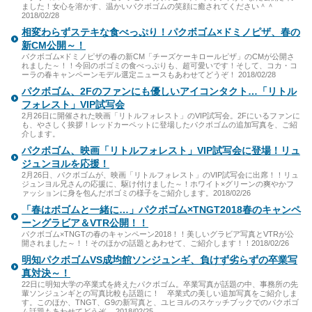
ました！女心を溶かす、温かいパクボゴムの笑顔に癒されてください＾＾
2018/02/28
相変わらずステキな食べっぷり！パクボゴム×ドミノピザ、春の
新CM公開～！
パクボゴム×ドミノピザの春の新CM「チーズケーキロールピザ」のCMが公開さ
れました～！！今回のボゴミの食べっぷりも、超可愛いです！そして、コカ・コ
ーラの春キャンペーンモデル選定ニュースもあわせてどうぞ！ 2018/02/28
パクボゴム、2Fのファンにも優しいアイコンタクト…「リトル
フォレスト」VIP試写会
2月26日に開催された映画「リトルフォレスト」のVIP試写会。2Fにいるファンに
も、やさしく挨拶！レッドカーペットに登場したパクボゴムの追加写真を、ご紹
介します。
パクボゴム、映画「リトルフォレスト」VIP試写会に登場！リュ
ジュンヨルを応援！
2月26日、パクボゴムが、映画「リトルフォレスト」のVIP試写会に出席！！リュ
ジュンヨル兄さんの応援に、駆け付けました～！ホワイト×グリーンの爽やかフ
ァッションに身を包んだボゴミの様子をご紹介します。2018/02/26
「春はボゴムと一緒に…」パクボゴム×TNGT2018春のキャンペ
ーングラビア＆VTR公開！！
パクボゴム×TNGTの春のキャンペーン2018！！美しいグラビア写真とVTRが公
開されました～！！そのほかの話題とあわせて、ご紹介します！！2018/02/26
明知パクボゴムVS成均館ソンジュンギ、負けず劣らずの卒業写
真対決～！
22日に明知大学の卒業式を終えたパクボゴム。卒業写真が話題の中、事務所の先
輩ソンジュンギとの写真比較も話題に！ 卒業式の美しい追加写真をご紹介しま
す。このほか、TNGT、G9の新写真と、ユヒヨルのスケッチブックでのパクボゴ
ム話題もあわせてどうぞ。 2018/02/25