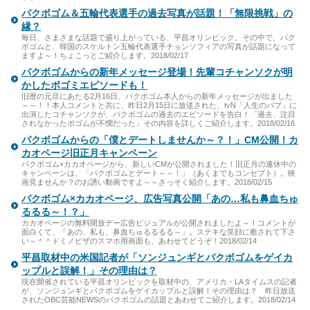
パクボゴム＆五輪代表選手の過去写真が話題！「無限挑戦」の
縁？
毎日、さまざまな話題で盛り上がっている、平昌オリンピック。その中で、パク
ボゴムと、韓国のスケルトン五輪代表選手チョンソフィアの写真が話題になって
ますよ～！ちょこっとご紹介します。2018/02/17
パクボゴムからの新年メッセージ登場！先輩コチャンソクが明
かしたボゴミエピソードも！
旧暦の元旦にあたる2月16日、パクボゴム本人からの新年メッセージが出ました
～～！！本人コメントと共に、昨日2月15日に放送された、tvN「人生のパブ」に
出演したコチャンソクが、パクボゴムの過去のエピソードを告白！「過去、注目
されなかったボゴムが不憫だった」その内容を詳しくご紹介します。2018/02/16
パクボゴムからの「僕とデートしませんか～？！」CM公開！カ
カオページ旧正月キャンペーン
パクボゴム×カカオページから、新しいCMが公開されました！旧正月の連休中の
キャンペーンは、「パクボゴムとデート～～！」（あくまでもコンセプト）。映
画見ませんか？のお誘い動画ですよ～～さっそく紹介します。2018/02/15
パクボゴム×カカオページ、広告写真公開「あの…私も鼻血ちゅ
るるる～！？」
カカオページの無料開放デー広告ビジュアルが公開されましたよ～！コメントが
面白くて、「あの、私も、鼻血ちゅるるるる～」。ステキな笑顔に癒されて下さ
い～＾＾ドミノピザのスマホ用画面も、あわせてどうぞ！2018/02/14
平昌取材中の米国記者が「ソンジュンギとパクボゴムをゲイカ
ップルと誤解！」その理由は？
現在開催されている平昌オリンピックを取材中の、アメリカ・LAタイムスの記者
が、ソンジュンギとパクボゴムをゲイカップルと誤解！その理由は？ 昨日放送
されたOBC芸能NEWSのパクボゴムの話題とあわせてご紹介します。2018/02/14