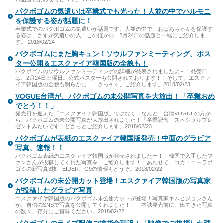
パクボゴムの気遣いは卒業式でも光った！人並の中でハルモニ
を保護する姿が話題に！
卒業式でのパクボゴムの気遣いが話題です。人並の中で、おばあちゃんを保護す
る姿は、さすが気遣いの人！このほかの、2月24日の話題と一緒にご紹介しま
す。 2018/02/24
パクボゴムにまた胸キュン！ソウルファンミーティング、ポス
ター公開＆エスクァイア韓国版の全貌も！
パクボゴムのソウルファンミーティングの詳細が発表されましたよ～！発売日
は、2月24日土曜日。公式ポスターも公開されております！！そして、エスクァ
イア韓国版の全貌も明らかに…！さっそく、ご紹介します。2018/02/23
VOGUE台湾が、パクボゴムの未公開写真を大放出！「卒業おめ
でとう！！」
発売日を迎えた「エスクァイア韓国版」ではなく、なんと…台湾VOGUEの方か
ら、パクボゴムの未公開写真が大放出されました！「卒業記念」スペシャルプレ
ゼントみたいです！どさっとご紹介します。2018/02/23
パクボゴムが表紙のエスクァイア韓国版発売！中面のグラビア
写真、速報！！
パクボゴム表紙のエスクァイア韓国版が発売されましたー！！韓国で入手したフ
ァンさんが投稿してくれた写真を、ご紹介します！！あわせて、コカ・コーラボ
ゴミの新写真3枚、EIDER、G9の情報もどうぞ。2018/02/22
パクボゴムの未公開カット登場！エスクァイア韓国版の写真家
が投稿したグラビア写真
エスクァイヤ韓国版のパクボゴム未公開カットが登場！写真家キムヒジョンさん
が、自信のSNSで写真を公開してくれました！！ 本誌発売前に、出てきた写真
の数々、存分にご賞味ください。2018/02/22
パクボゴムのライブ配信ご挨拶全和訳！「映像でご挨拶した理