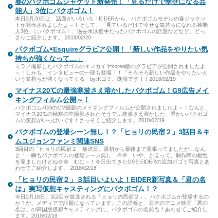
春のパクボゴムジャケット新発売！「見るだけで幸せになる芸
能人」3位にパクボゴム！
本日2月20日は、話題がいろいろ！EIDERから、パクボゴムモデルの春ジャケッ
トが発売されましたよ～！そして、「見ているだけで幸せな気持ちになれる芸能
人3位」にパクボゴム！、過去水泳選手だったパクボゴムの話題などなど、どっ
さりご紹介します。 2018/02/20
パクボゴム×Esquireグラビア公開！「新しい作品をやりたい気
持ちが強くなって…」
ミラノ撮影したパクボゴムのエスカイヤkorea版のグラビアが公開されましたよ
～！しかも、インタビューの一部も登場！！「そろそろ新しい作品をやりたいと
いう気持ちが強くなってくる」byボゴミ。朗報です！！2018/02/19
マイナス20℃の最強寒波さえ溶かしたパクボゴム！G9広告メイ
キングフィルム公開～！
パクボゴム×G9のCM撮影のメイキングフィルムが公開されましたよ～！なんと、
マイナス20℃の極寒の中撮影されたそうで…寒波さえ溶かした、温かいパクボゴ
ムの笑顔がいっぱいです！さっそくご紹介します。2018/02/19
パクボゴムの登場シーン無し！？「ヒョリの民宿２」3話目＆キ
ムユジョンファンミ関連SNS
3回目の「ヒョリの民宿２」放送日。最初から最後まで見張ってましたが…なん
と！一瞬もパクボゴムの登場シーン無し…＠＠ いや、かえって、制作陣の根性
を見ましたけどね＠＠ むむ～！今日出てきたG9とEIDERの追加ボゴミ写真とあ
わせてご紹介します。 2018/02/18
「ヒョリの民宿２」３話目いよいよ！EIDER新写真＆「君の名
は」実写仮想キャスティングにパクボゴム！？
今日2月18日、3話目が放送される「ヒョリの民宿２」。パクボゴムが登場するの
か？が、メディアで話題になっています。この詳報と、日本のアニメ映画「君の
名は」の韓国版仮想キャスティングに、パクボゴムの名前も！あわせてご紹介し
ます。2018/02/18