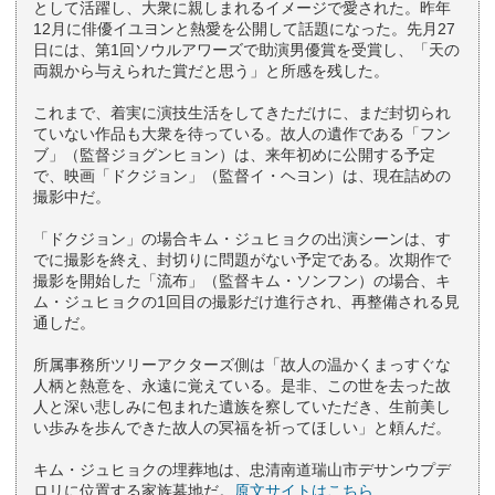
として活躍し、大衆に親しまれるイメージで愛された。昨年
12月に俳優イユヨンと熱愛を公開して話題になった。先月27
日には、第1回ソウルアワーズで助演男優賞を受賞し、「天の
両親から与えられた賞だと思う」と所感を残した。
これまで、着実に演技生活をしてきただけに、まだ封切られ
ていない作品も大衆を待っている。故人の遺作である「フン
ブ」（監督ジョグンヒョン）は、来年初めに公開する予定
で、映画「ドクジョン」（監督イ・ヘヨン）は、現在詰めの
撮影中だ。
「ドクジョン」の場合キム・ジュヒョクの出演シーンは、す
でに撮影を終え、封切りに問題がない予定である。次期作で
撮影を開始した「流布」（監督キム・ソンフン）の場合、キ
ム・ジュヒョクの1回目の撮影だけ進行され、再整備される見
通しだ。
所属事務所ツリーアクターズ側は「故人の温かくまっすぐな
人柄と熱意を、永遠に覚えている。是非、この世を去った故
人と深い悲しみに包まれた遺族を察していただき、生前美し
い歩みを歩んできた故人の冥福を祈ってほしい」と頼んだ。
キム・ジュヒョクの埋葬地は、忠清南道瑞山市デサンウプデ
ロリに位置する家族墓地だ。
原文サイトはこちら