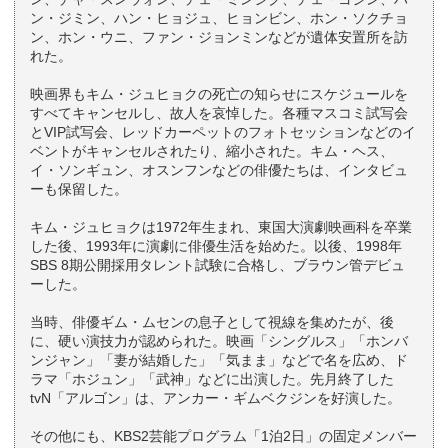
ン・ジミン、ハン・ヒョジュ、ヒョンビン、ホン・ソクチョ
ン、ホン・ウニ、ファン・ジョンミンなどが遺体安置所を訪
れた。
映画界もキム・ジュヒョクの死亡の知らせにスケジュールを
すべてキャンセルし、故人を哀悼した。各種マスコミ試写会
とVIP試写会、レッドカーペットのフォトセッションなどのイ
ベントがキャンセルされたり、縮小された。キム・ヘス、
イ・ソンギュン、オスンフンなどの俳優たちは、インタビュ
ーも保留した。
キム・ジュヒョクは1972年生まれ、東国大演劇映画科を卒業
した後、1993年に演劇に俳優生活を始めた。以後、1998年
SBS 8期公開採用タレント試験に合格し、ブラウン管デビュ
ーした。
当時、俳優ギム・ムセンの息子として視線を集めたが、後
に、硬い演技力が認められた。映画「シングルス」「ホンバ
ンジャン」「妻が結婚した」「気まま」などで名を広め、ド
ラマ「ホジュン」「武神」などに出演した。先月終了した
tvN「アルゴン」は、アンカー・ギムベクジンを好演した。
その他にも、KBS2芸能プログラム「1泊2日」の固定メンバー