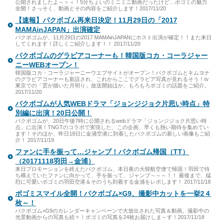
公開されましたよ～＞＜！5分ちょいのミニミニ動画だったけど…ボゴミの魅力
全開！さっそく、動画とその内容をご紹介します！2017/11/20
【速報】パクボゴム再来日決定！11月29日の「2017
MAMAinJAPAN」出演確定
パクボゴムが、11月29日の2017 MAMAinJAPANにホスト出演が確定！！また来日
してくれます！詳しくご紹介します！！ 2017/11/20
パクボゴムのグラビアコーナーも！韓国版コカ・コーラジャー
ニーWEBオープン！
韓国版コカ・コーラジャーニーウエブサイトがオープン！パクボゴムとキムヨナ
のグラビアコーナーも新設され、これからここでグラビア写真が見れるそう！tv
東京での「雲が描いた月明り」放送開始ほか、もろもろボゴミの話題をご紹介。
2017/11/20
パクボゴムが人気WEBドラマ「ジョンジジョク片思い時点」特
別編に出演！20日公開！
パクボゴムが、20日午後7時に公開されるwebドラマ「ジョンジジョク片思い時
点」に出演！TNGTのコラボで実現した、この企画、早くも熱い期待を集めてい
ます！そのほか、昨日18日に金浦空港に到着したパクボゴムの新しい画像もご紹
介！ 2017/11/19
ファンに手を振って…ジャンプ！パクボゴム帰国（TT）
（20171118羽田→金浦）
来日プロモーションを終えたパクボゴム、本日夜の大韓航空便で帰国！羽田で待
ち構えていたファンに向かって、手を振って、ジャンプ～～～！！ 最後まで、猛
烈に可愛いボゴミの羽田空港＆そのうち到着する金浦をレポします！ 2017/11/18
ボゴミスマイル全開！パクボゴム×G9、撮影中カットを一挙2４
枚～！
パクボゴム×G9のカレンダーキャンペーンで大放出された写真＆動画。撮影中の
光景動画からの写真も続々！ボゴミの写真を24枚お届けしま～す！2017/11/18