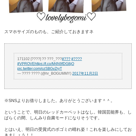
スマホサイズのものも、ご紹介しておきますネ
171102 [????] ?? ???_???
#???
#????
#VPROVE
https://t.co/M4N9fDG8jO
pic.twitter.com/ozSBGvZryT
— ???? ???? (@hr_BOGUMMY)
2017年11月2日
※SNSよりお借りしました。ありがとうございます＾＾。
ということで、明日のレッドカーペットはなし。韓国芸能界も、し
ばらくの間、しんみり自粛モードになりそうです。
とはいえ、明日の受賞式のボゴミの晴れ姿！これを楽しみにしてお
きましょう！！