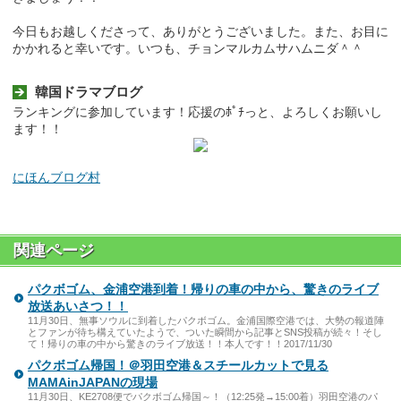
今日もお越しくださって、ありがとうございました。また、お目に
かかれると幸いです。いつも、チョンマルカムサハムニダ＾＾
韓国ドラマブログ
ランキングに参加しています！応援のﾎﾟﾁっと、よろしくお願いし
ます！！
にほんブログ村
関連ページ
パクボゴム、金浦空港到着！帰りの車の中から、驚きのライブ
放送あいさつ！！
11月30日、無事ソウルに到着したパクボゴム。金浦国際空港では、大勢の報道陣
とファンが待ち構えていたようで、ついた瞬間から記事とSNS投稿が続々！そし
て！帰りの車の中から驚きのライブ放送！！本人です！！2017/11/30
パクボゴム帰国！＠羽田空港＆スチールカットで見る
MAMAinJAPANの現場
11月30日、KE2708便でパクボゴム帰国～！（12:25発→15:00着）羽田空港のパ