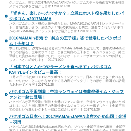
クボゴムと、昨日の2017MAMAinJAPANのパクボゴムスチール高画質写真＆韓国
メディア記事をご紹介します！2017/11/30
「皆さん、楽しかったですか？」立派にホスト役を果たしたパ
クボゴムin2017MAMA
パクボゴムがホスト役の大任を果たした、MAMA2017inJAPAN！レッドカーペッ
ト、冒頭のあいさつ、最後の〆！3回の衣装替えと共に、魅せてくれたパクボゴ
ムの2017MAMAをダイジェストでご紹介します！2017/11/29
2016MAMAin香港で「純白の王子様」姿で登場したパクボゴ
ム！今年は？
本日11月29日、夕方から始まる2017MAMAinJAPANを記念して、去年のMAMAボ
ゴミのお話を。去年のボゴミは、まさに純白の王子さま！キムユジョンと一緒に
登場した姿は本当に素敵でした。そのほか、ドミノピザオークションのお話も、
ちょこっとご紹介します！2017/11/29
「日本ではとんかつやラーメンを食べます」パクボゴム
KSTYLEインタビュー最高！
11月28日に出たKSTYLEのパクボゴムインタビュー。日本に来たときに食べるも
の、やりたいこと…なかなかイケてる内容でビックリ！そのほか、韓国での話題
もあわせてどうぞ！2017/11/28
パクボゴム羽田到着！空港ランウェイは先輩俳優イム・ジュフ
ァンと一緒に登場！
パクボゴムが羽田空港に到着！大勢のファンの前で、空港ランウェイを歩いたボ
ゴミは、なんと同じ事務所の先輩俳優イムジュファンと一緒でした～！金浦空港
での美しい写真セレクトと一緒にご紹介します！！ 2017/11/28
パクボゴム日本へ！2017MAMAinJAPAN出席のため出国！金浦
→羽田
パクボゴムが2017MAMAinjapan出席のため、ソウル・金浦空港から出国！金浦空
港では大勢の報道陣とファンに囲まれて、すごい写真数と動画が続々！羽田到着