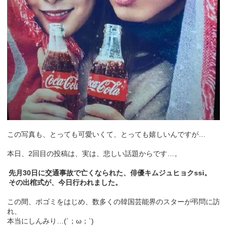
この写真も、とっても可愛いくて、とっても嬉しいんですが…
本日、2回目の投稿は、実は、悲しい話題からです…。
先月30日に交通事故で亡くなられた、俳優キムジュヒョクssi。
その出棺式が、今日行われました。
この間、ボゴミをはじめ、数多くの韓国芸能界のスターが弔問に訪
れ、
本当にしんみり…(´；ω；`)