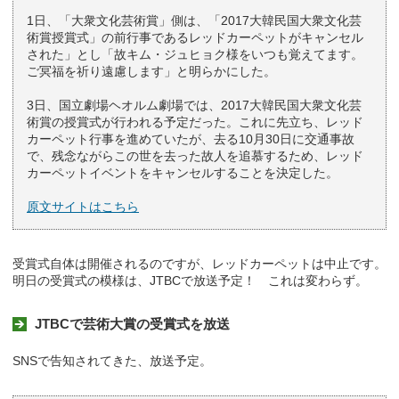
1日、「大衆文化芸術賞」側は、「2017大韓民国大衆文化芸
術賞授賞式」の前行事であるレッドカーペットがキャンセル
された」とし「故キム・ジュヒョク様をいつも覚えてます。
ご冥福を祈り遠慮します」と明らかにした。
3日、国立劇場ヘオルム劇場では、2017大韓民国大衆文化芸
術賞の授賞式が行われる予定だった。これに先立ち、レッド
カーペット行事を進めていたが、去る10月30日に交通事故
で、残念ながらこの世を去った故人を追慕するため、レッド
カーペットイベントをキャンセルすることを決定した。
原文サイトはこちら
受賞式自体は開催されるのですが、レッドカーペットは中止です。
明日の受賞式の模様は、JTBCで放送予定！ これは変わらず。
JTBCで芸術大賞の受賞式を放送
SNSで告知されてきた、放送予定。