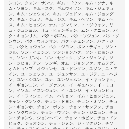
ンヨン、クォン・サンウ、ギム・ゴウン、キム・ソナ、キ
ム・ソヨン、キム・スク、ギムウイソン、キム・ジェギョ
ン、キム・ジェウォン、キム・ジェドン、キム・ジョング
ク、キム・ジュノ、キム・ジス、キム・ヘソン、キム・ヘ
ス、キム・ヒョジン、ナム・グンミン、ト・ジウォン、リ
ュ・ジュンヨル、リュ・ヒョンギョン、ムン・グニョン、パ
ク・キョンリム、
パク・ボゴム
、パク・ソジュン、パク・ソ
ンウン、パク・ウォンサン、パク・チュンフン、パク・ジ
ニ、バクヒョジュン、ペク・ジヨン、ポン・テギュ、ソン・
ジル、ソン・イェジン、ソンジョンハク、ソン・ヒョンジ
ュ、ソン・ガンホ、ソン・セビョク、ソン・ジュンギ、ソ
ン・ジヒョ、アン・ソンギ、オム・ジョンファ、オムテグ、
オムヒョソプ、オジョンセ、ユ・ドングン、ユソン、ユ・ア
イン、ユ・ジェソク、ユ・ジュンサン、ユ・ジテ、ユ・ヘジ
ン、ユン・シユン、ユナ、ユンジェムン、イ・ギョンギュ、
イ・ギョンヨン、イ・グァンス、イ・ギュハン、イ・ミヨ
ン、イソム、イスンジュン、イ・ユンジ、イ・ジョンヒョ
ン、イ・フィジェ、イム・ハリョン、イム・ヒョンジュン、
チャン・グンソク、チョン・ドヨン、チョン・ミソン、チョ
ン・ギョンホ、チョン・ボソク、チョン・サンフン、チョ
ン・ソクウォン、チョン・ウソン、チョン・ジニョン、チョ
ン・チャンウ、ジョンヘイン、チョン・ホビン、チョ・ドン
ヒョク、ジョオジン、チョ・ジヌン、ジ・ソクジン、チソ
ン、チャ・スンウォン、チェ・ミンシク、チェ・ヨジン、ハ