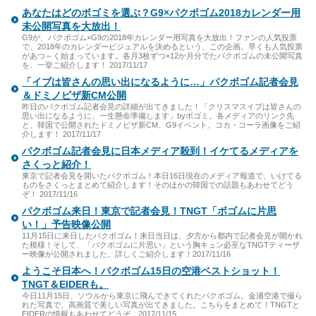
あなたはどのボゴミを選ぶ？G9×パクボゴム2018カレンダー用
未公開写真を大放出！
G9が、パクボゴム×G9の2018年カレンダー用写真を大放出！ファンの人気投票
で、2018年のカレンダービジュアルを決めるという、この企画。早くも人気投票
があつ～く始まっています。各月3枚ずつ×12か月分でたパクボゴムの未公開写真
を、一挙ご紹介します！ 2017/11/17
「イブは皆さんの思い出になるように…」パクボゴム記者会見
＆ドミノピザ新CM公開
昨日のパクボゴム記者会見の詳細が出てきました！「クリスマスイブは皆さんの
思い出になるように、一生懸命準備します」byボゴミ。各メディアのリンク先
と、韓国で公開されたドミノピザ新CM、G9イベント、コカ・コーラ画像をご紹
介します！ 2017/11/17
パクボゴム記者会見に日本メディア殺到！イケてるメディアを
さくっと紹介！
東京で記者会見を開いたパクボゴム！本日16日現在のメディア報道で、いけてる
ものをさくっとまとめて紹介します！そのほかの韓国での話題もあわせてどう
ぞ！ 2017/11/16
パクボゴム来日！東京で記者会見！TNGT「ボゴムに片思
い！」予告映像公開
11月15日に来日したパクボゴム！来日当日は、夕方から都内で記者会見が開かれ
た模様！そして、「パクボゴムに片思い」という胸キュン必至なTNGTティーザ
ー映像が公開されました。詳しくご紹介します！2017/11/16
ようこそ日本へ！パクボゴム15日の空港ベストショット！
TNGT＆EIDERも。
今日11月15日、ソウルから東京に飛んできてくれたパクボゴム。金浦空港で撮ら
れた写真で、高画質で美しい写真が出てきました。こちらをまとめて！TNGTと
EIDERの情報もあわせてどうぞ。2017/11/15