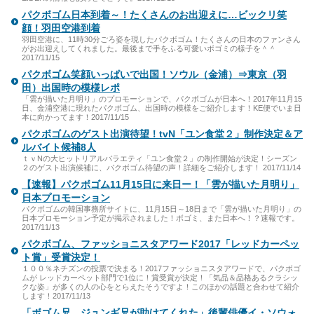
パクボゴム日本到着～！たくさんのお出迎えに…ビックリ笑
顔！羽田空港到着
羽田空港に、11時30分ごろ姿を現したパクボゴム！たくさんの日本のファンさん
がお出迎えしてくれました。最後まで手をふる可愛いボゴミの様子を＾＾
2017/11/15
パクボゴム笑顔いっぱいで出国！ソウル（金浦）⇒東京（羽
田）出国時の模様レポ
「雲が描いた月明り」のプロモーションで、パクボゴムが日本へ！2017年11月15
日、金浦空港に現れたパクボゴム、出国時の模様をご紹介します！KE便でいま日
本に向かってます！2017/11/15
パクボゴムのゲスト出演待望！tvN「ユン食堂２」制作決定＆ア
ルバイト候補8人
ｔｖNの大ヒットリアルバラエティ「ユン食堂２」の制作開始が決定！シーズン
２のゲスト出演候補に、パクボゴム待望の声！詳細をご紹介します！ 2017/11/14
【速報】パクボゴム11月15日に来日ー！「雲が描いた月明り」
日本プロモーション
パクボゴムの韓国事務所サイトに、11月15日～18日まで「雲が描いた月明り」の
日本プロモーション予定が掲示されました！ボゴミ、また日本へ！？速報です。
2017/11/13
パクボゴム、ファッショニスタアワード2017「レッドカーペッ
ト賞」受賞決定！
１００％ネチズンの投票で決まる！2017ファッショニスタアワードで、パクボゴ
ムが レッドカーペット部門で1位に！賞受賞が決定！「気品＆品格あるクラシッ
クな姿」が多くの人の心をとらえたそうですよ！このほかの話題と合わせて紹介
します！2017/11/13
「ボゴム兄、ジュンギ兄が助けてくれた」後輩俳優イ・ソウォ