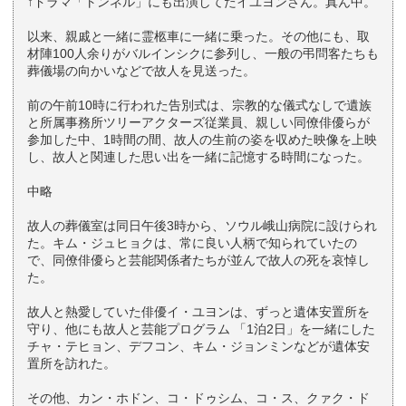
↑ドラマ「トンネル」にも出演してたイユヨンさん。真ん中。
以来、親戚と一緒に霊柩車に一緒に乗った。その他にも、取
材陣100人余りがバルインシクに参列し、一般の弔問客たちも
葬儀場の向かいなどで故人を見送った。
前の午前10時に行われた告別式は、宗教的な儀式なしで遺族
と所属事務所ツリーアクターズ従業員、親しい同僚俳優らが
参加した中、1時間の間、故人の生前の姿を収めた映像を上映
し、故人と関連した思い出を一緒に記憶する時間になった。
中略
故人の葬儀室は同日午後3時から、ソウル峨山病院に設けられ
た。キム・ジュヒョクは、常に良い人柄で知られていたの
で、同僚俳優らと芸能関係者たちが並んで故人の死を哀悼し
た。
故人と熱愛していた俳優イ・ユヨンは、ずっと遺体安置所を
守り、他にも故人と芸能プログラム 「1泊2日」を一緒にした
チャ・テヒョン、デフコン、キム・ジョンミンなどが遺体安
置所を訪れた。
その他、カン・ホドン、コ・ドゥシム、コ・ス、クァク・ド