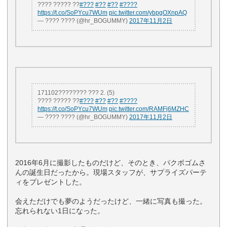
???? ????? ??
#???
#??
#??
#????
https://t.co/SoPYcu7WUm
pic.twitter.com/ybpgOXnpAQ
— ???? ???? (@hr_BOGUMMY)
2017年11月2日
171102???????? ??? 2. (5)
???? ????? ??
#???
#??
#??
#????
https://t.co/SoPYcu7WUm
pic.twitter.com/RAMFj6MZHC
— ???? ???? (@hr_BOGUMMY)
2017年11月2日
2016年6月に撮影したものだけど、そのとき、パクボゴムさ
んの誕生日だったから。現場スタッフが、サプライズパーテ
ィをプレゼントした。
会えただけでも夢のようだったけど、一緒に写真も撮った。
忘れられない1日になった。