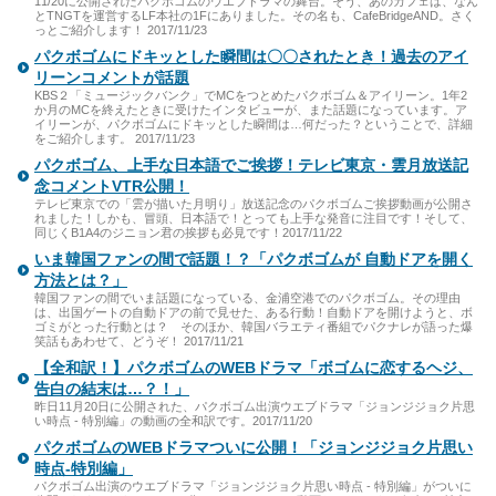
11/20に公開されたパクボゴムのウエブドラマの舞台。そう、あのカフェは、なん
とTNGTを運営するLF本社の1Fにありました。その名も、CafeBridgeAND。さく
っとご紹介します！ 2017/11/23
パクボゴムにドキッとした瞬間は〇〇されたとき！過去のアイ
リーンコメントが話題
KBS２「ミュージックバンク」でMCをつとめたパクボゴム＆アイリーン。1年2
か月のMCを終えたときに受けたインタビューが、また話題になっています。ア
イリーンが、パクボゴムにドキッとした瞬間は…何だった？ということで、詳細
をご紹介します。 2017/11/23
パクボゴム、上手な日本語でご挨拶！テレビ東京・雲月放送記
念コメントVTR公開！
テレビ東京での「雲が描いた月明り」放送記念のパクボゴムご挨拶動画が公開さ
れました！しかも、冒頭、日本語で！とっても上手な発音に注目です！そして、
同じくB1A4のジニョン君の挨拶も必見です！2017/11/22
いま韓国ファンの間で話題！？「パクボゴムが 自動ドアを開く
方法とは？」
韓国ファンの間でいま話題になっている、金浦空港でのパクボゴム。その理由
は、出国ゲートの自動ドアの前で見せた、ある行動！自動ドアを開けようと、ボ
ゴミがとった行動とは？ そのほか、韓国バラエティ番組でパクナレが語った爆
笑話もあわせて、どうぞ！ 2017/11/21
【全和訳！】パクボゴムのWEBドラマ「ボゴムに恋するヘジ、
告白の結末は…？！」
昨日11月20日に公開された、パクボゴム出演ウエブドラマ「ジョンジジョク片思
い時点 - 特別編」の動画の全和訳です。2017/11/20
パクボゴムのWEBドラマついに公開！「ジョンジジョク片思い
時点-特別編」
パクボゴム出演のウエブドラマ「ジョンジジョク片思い時点 - 特別編」がついに