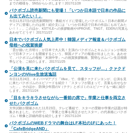
までの模様を、SNSからレポします！2017/11/28
パクボゴム読売新聞にも登場！「いつか日本語で日本の作品に
も出てみたい！」
今日11月27日の読売新聞朝刊・番組ガイドに登場したパクボゴム！日本の新聞メ
ディアに登場したのは初！紹介文には「いつか日本語で日本の作品にも出てみた
い！！」。このほか、KSTYLEへの挨拶動画やVPROVE、TNGT、EDERの写真も
あわせてどうぞ！ 2017/11/27
日本でパクボゴム人気上昇中！韓国メディア報道＆パクボゴム
母校への祝賀挨拶
「雲が描いた月明り」が日本で大人気！主演のパクボゴムとキムユジョンが相次
いで日本ファンミを開催するという、韓国メディアの報道が出ましたヨ。あわせ
て、パクボゴムの母校「木洞中学」への祝賀挨拶動画、賢明なガムパン生活視聴
率などを、ご紹介します。 2017/11/25
「公演を見に来たパクボゴムを見て、スタッフが…」クァクド
ンヨンのVlive生放送逸話
今日11月24日、ネイバーVアプリ「Vlive」で、俳優クァクドンヨンが、公演を見
に来たパクボゴムのエピソードを紹介！「スタッフが固まって、言葉も出せなか
った」。そのほか、防弾少年団のV（テテ）とボゴミのエピソードも一緒に紹介
します。2017/11/24
「目をキラキラさせながら一番前の席で」学業と仕事を両立さ
せたパクボゴム
大学試験が開催された11月23日。テレビ番組で、スターの受験や学業の話題が特
集されました。その中で、「学業と仕事を両立させたスター」の代表格にパクボ
ゴム！映像と詳細内容を紹介します！2017/11/24
パクボゴムのWEBドラマの舞台はLF本社の1Fにあった！
「CafeBridgeAND」