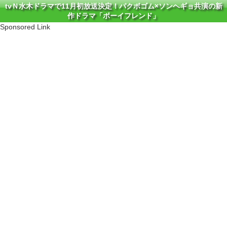
tvＮ水木ドラマで11月初放送決定！パクボゴム×ソンヘギョ共演の新
作ドラマ「ボーイフレンド」
Sponsored Link