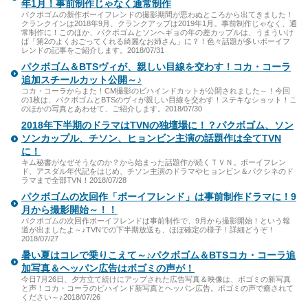
年1月！事前制作じゃなく通常制作
パクボゴムの新作ボーイフレンドの撮影期間が思わぬところから出てきました！
クランクインは2018年9月、クランクアップは2019年1月。事前制作じゃなく、通
常制作に！このほか、パクボゴムとソンヘギョの年の差カップルは、うまういけ
ば「第2のよくおごってくれる綺麗なお姉さん」に？！色々話題が多いボーイフ
レンドの記事をご紹介します。2018/07/31
パクボゴム＆BTSヴィが、親しい目線を交わす！コカ・コーラ
追加スチールカット公開～♪
コカ・コーラからまた！CM撮影のビハインドカットが公開されました～！今回
の1枚は、パクボゴムとBTSのヴィが親しい目線を交わす！ステキなショット！こ
のほかの写真とあわせて、ご紹介します。2018/07/30
2018年下半期のドラマはTVNの独壇場に！？パクボゴム、ソン
ソンカップル、チソン、ヒョンビン主演の話題作は全てTVN
に！
キム秘書がなぜそうなのか？から始まった話題作が続くＴＶＮ。ボーイフレン
ド、アスダル年代記をはじめ、チソン主演のドラマやヒョンビン＆パクシネのド
ラマまで全部TVN！2018/07/28
パクボゴムの次回作「ボーイフレンド」は事前制作ドラマに！9
月から撮影開始～！！
パクボゴムの次回作ボーイフレンドは事前制作で、9月から撮影開始！という報
道が出ましたよ～♪TVNでの下半期放送も、ほぼ確定の様子！詳細どうぞ！
2018/07/27
暑い夏はコレで乗りこえて～♪パクボゴム＆BTSコカ・コーラ追
加写真＆ヘッパン広告はボゴミの声が！
今日7月26日、夕方立て続けにアップされた広告写真＆映像は、ボゴミの新写真
と声！コカ・コーラのビハインド新写真とヘッパン広告。ボゴミの声で癒されて
ください～♪2018/07/26