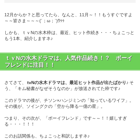
12月からか？と思ってたら、なんと、11月～！！もうすぐですよ
～～皆さま～～～(´；ω；`)ｳｩｩ
しかも、ｔｖNの水木枠は、最近、ヒット作続き・・・ちょこっと
もう1本、紹介しますネ♪
ｔｖNの水木ドラマは、人気作品続き！？ ボーイ
フレンドに注目！！
さてさて、
tvNの水木ドラマは、最近ヒット作品が出たばかり♪
そ
う、「キム秘書がなぜそうなのか」が放送されてた枠です♪
このドラマの後が、チソン×ハンジミンの「知っているワイフ」。
その後が、ソイングクの「空から降る一億の星」。
つまり、その次が、「ボーイフレンド」です～～！！嬉しすぎ
る・・・！！！
このお話関係も、ちょこっと和訳しますネ♪