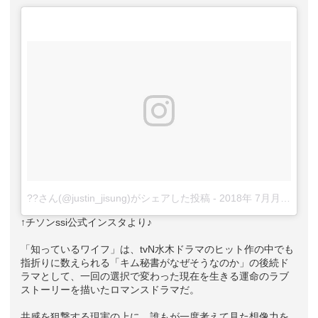
??さん(@justin_jisung)がシェアした投稿
-
2018年 7月月28日午前4時48分PDT
↑チソンssi公式インスタより♪
「知っているワイフ」は、tvN水木ドラマのヒット作の中でも
指折りに数えられる「キム秘書がなぜそうなのか」の後続ド
ラマとして、一回の選択で変わった現在を生きる運命のラブ
ストーリーを描いたロマンスドラマだ。
共感を狙撃する現実の上に、誰もが一度考えて見た想像力を