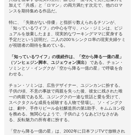
加えて「共感」と「ロマン」の両方満たす次元で、他のロマ
ンスを期待集める作品だ。
特に、「失敗がない俳優」と指折り数えられるチソンが、
「知っているワイフ」の中心を守り、ハン・ジミンは、ビジ
ュアルを放棄したまま、現実的なワーキングママに変身する
予定だという説明だ。二人の200％シンクロ率の現実夫婦ケミ
が視聴者の期待を集めている。
「知っているワイフ」の後続作は、「空から降る一億の星」
（ソンヒェジン脚本、ユジェウォン演出）
である。チョン・
ソミンとソ・イングクが「空から降る一億の星」で呼吸を合
わせる。
チョン・ソミンは、広告デザイナー、ユジンカンに扮する。
子供の頃、不意の事故で両親を失った後、彼女に残された唯
一の肉親である兄、ユジングクの一途な世話と愛を受けて、
スペクタクルな成長を経験する人物で登場し、ソ・イングク
は、劇中、手作りビール会社醸造所の第1助手、キムムヨン役
を務める。無関心なようで、子供のようなあどけなさがあ
る、反転魅力の所有者に扮する。
「空から降る一億の星」は、2002年に日本フジTVで放映され