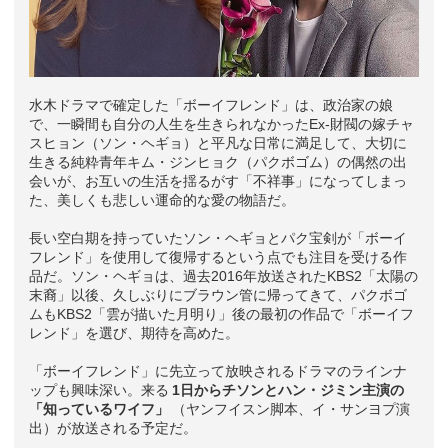
水木ドラマで確定した「ボーイフレンド」は、政治家の娘
で、一瞬間も自分の人生を生きられなかったEx-財閥の嫁チャ
スヒョン（ソン・ヘギョ）と平凡な日常に満足して、大切に
生きる純粋青年キム・ジンヒョク（パクボゴム）の偶然の出
会いが、お互いの生活を揺るがす「不祥事」になってしまっ
た、美しくも悲しい運命的な愛の物語だ。
長い空白期を持っていたソン・ヘギョとパク宝剣が「ボーイ
フレンド」を使用して復帰するという点でも注目を受ける作
品だ。ソン・ヘギョは、過去2016年放送されたKBS2「太陽の
末裔」以後、久しぶりにブラウン管に帰ってきて、パクボゴ
ムもKBS2「雲が描いた月明り」後の最初の作品で「ボーイフ
レンド」を選び、期待を高めた。
「ボーイフレンド」に先立って放映されるドラマのラインナ
ップも興味深い。来る
1日からチソンとハン・ジミン主演の
「知っているワイフ」
（ヤンフイスン脚本、イ・サンヨプ演
出）が放送される予定だ。