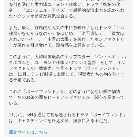
を引き受けた実力派ユ・ヨンア作家と、ドラマ「嫉妬の化
身」、「エンジェル・アイズ」で感覚的な演出力を認められ
たバクシンオ監督が意気投合する。
また、最近、旋風的な人気の中に放映終了したドラマ「キム
秘書がなぜそうなのか」をはじめ、「名不虚伝」、「彼女は
きれいだった」、「主君の太陽」を製作したホンファクトリ
ーが製作を引き受けて、期待感を上昇させている。
このように、大韓民国最高のトップスター、ソン・ヘギョ-パ
クボゴムと、ユ・ヨンア作家-バクシンオ監督、そして、ホン
ファクトリが一致協力して作るドラマ「ボーイフレンド」
は、11月、テレビ劇場に上陸して、視聴者たちの胸を熱くす
る予定である。
これに「ボーイフレンド」が、どのように切ない愛の物語
で、冬のお茶の間をヒートアップさせるか、関心が高まって
いる。
11月に、tvNを通じて初放送されるドラマ「ボーイフレンド」
は、キャスティングを終え次第、撮影に入る予定だ。
原文サイトはこちら