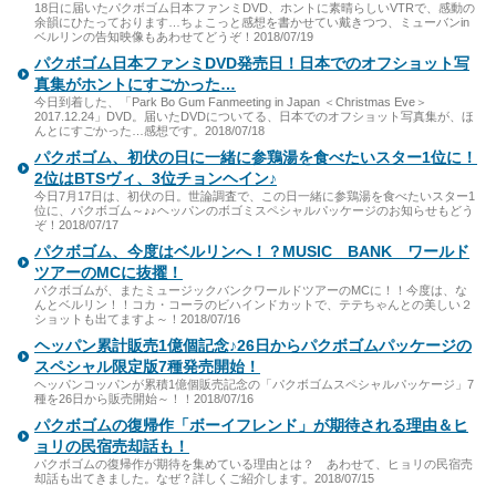
18日に届いたパクボゴム日本ファンミDVD、ホントに素晴らしいVTRで、感動の
余韻にひたっております…ちょこっと感想を書かせてい戴きつつ、ミューバンin
ベルリンの告知映像もあわせてどうぞ！2018/07/19
パクボゴム日本ファンミDVD発売日！日本でのオフショット写
真集がホントにすごかった…
今日到着した、「Park Bo Gum Fanmeeting in Japan ＜Christmas Eve＞
2017.12.24」DVD。届いたDVDについてる、日本でのオフショット写真集が、ほ
んとにすごかった…感想です。2018/07/18
パクボゴム、初伏の日に一緒に参鶏湯を食べたいスター1位に！
2位はBTSヴィ、3位チョンヘイン♪
今日7月17日は、初伏の日。世論調査で、この日一緒に参鶏湯を食べたいスター1
位に、パクボゴム～♪♪ヘッパンのボゴミスペシャルパッケージのお知らせもどう
ぞ！2018/07/17
パクボゴム、今度はベルリンへ！？MUSIC BANK ワールド
ツアーのMCに抜擢！
パクボゴムが、またミュージックバンクワールドツアーのMCに！！今度は、な
んとベルリン！！コカ・コーラのビハインドカットで、テテちゃんとの美しい２
ショットも出てますよ～！2018/07/16
ヘッパン累計販売1億個記念♪26日からパクボゴムパッケージの
スペシャル限定版7種発売開始！
ヘッパンコッパンが累積1億個販売記念の「パクボゴムスペシャルパッケージ」7
種を26日から販売開始～！！2018/07/16
パクボゴムの復帰作「ボーイフレンド」が期待される理由＆ヒ
ョリの民宿売却話も！
パクボゴムの復帰作が期待を集めている理由とは？ あわせて、ヒョリの民宿売
却話も出てきました。なぜ？詳しくご紹介します。2018/07/15