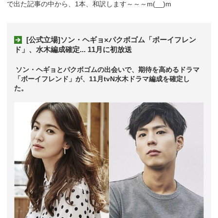
で出た記事の中から、1本、和訳します～～～m(__)m
[公式立場]ソン・ヘギョ×パクボゴム「ボーイフレン
ド」、水木編成確定... 11月に初放送
ソン・ヘギョとパクボゴムの出会いで、期待を高めるドラマ
「ボーイフレンド」が、11月tvN水木ドラマ編成を確定し
た。