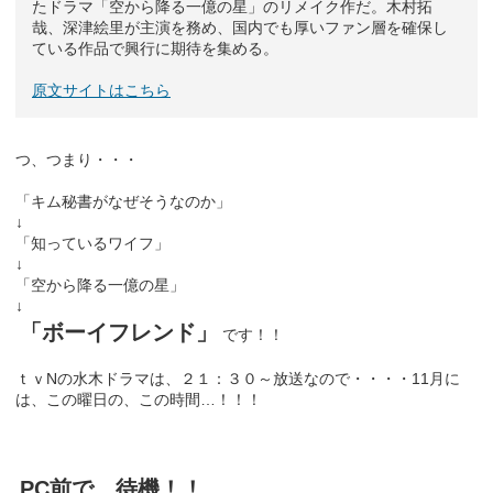
たドラマ「空から降る一億の星」のリメイク作だ。木村拓
哉、深津絵里が主演を務め、国内でも厚いファン層を確保し
ている作品で興行に期待を集める。
原文サイトはこちら
つ、つまり・・・
「キム秘書がなぜそうなのか」
↓
「知っているワイフ」
↓
「空から降る一億の星」
↓
「ボーイフレンド」
です！！
ｔｖNの水木ドラマは、２１：３０～放送なので・・・・11月に
は、この曜日の、この時間…！！！
PC前で、待機！！