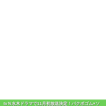
tvＮ水木ドラマで11月初放送決定！パクボゴム×ソ