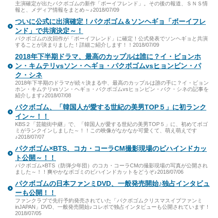
主演確定が出たパクボゴムの新作「ボーイフレンド」。その後の報道、ＳＮＳ情
報と、メディア情報をまとめ～♪2018/07/09
ついに公式に出演確定！パクボゴム＆ソンヘギョ「ボーイフレ
ンド」で共演決定～！
パクボゴムの次回作が「ボーイフレンド」に確定！公式発表でソンヘギョと共演
することが決まりました！詳細ご紹介します！！2018/07/09
2018年下半期ドラマ、最高のカップルは誰に？イ・ビョンホ
ン・キムテリvsソン・ヘギョ・パクボゴムvsヒョンビン・パ
ク・シネ
2018年下半期のドラマが続々決まる中、最高のカップルは誰の手に？イ・ビョン
ホン・キムテリvsソン・ヘギョ・パクボゴムvsヒョンビン・パク・シネの記事を
紹介します♪2018/07/08
パクボゴム、「韓国人が愛する世紀の美男TOP５」に初ランク
イン～！！
KBS２「芸能街中継」で、「韓国人が愛する世紀の美男TOP５」に、初めてボゴ
ミがランクインしました～！！この映像がなかなか可愛くて、萌え萌えです
♪2018/07/07
パクボゴム×BTS、コカ・コーラCM撮影現場のビハインドカッ
ト公開～！！
パクボゴム×BTS（防弾少年団）のコカ・コーラCMの撮影現場の写真が公開され
ました～！！爽やかなボゴミのビハインドカットをどうぞ♪2018/07/06
パクボゴムの日本ファンミDVD、一般発売開始♪独占インタビュ
ーも公開！！
ファンクラブで先行予約発売されていた「パクボゴムクリスマスイブファンミ
inJAPAN」DVD、一般発売開始♪コレポで独占インタビューも公開されています！
2018/07/05