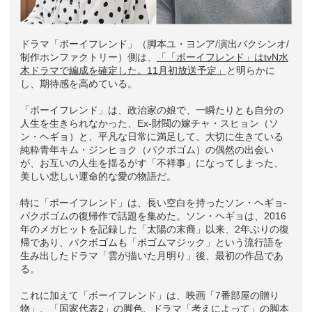
ドラマ「ボーイフレンド」（脚本ユ・ヨンア/演出バクシンオ/
制作ホンファクトリー）側は、
「「ボーイフレンド」はtvN水
木ドラマで編成を確定した。11月初放送予定」
と明らかに
し、期待感を高めている。
「ボーイフレンド」は、政治家の娘で、一瞬たりとも自分の
人生を生きられなかった、Ex-財閥の嫁チャ・スヒョン（ソ
ン・ヘギョ）と、平凡な日常に満足して、大切に生きている
純粋青年キム・ジンヒョク（パクボゴム）の偶然の出会い
が、お互いの人生を揺るがす「不祥事」になってしまった、
美しい悲しい運命的な愛の物語だ。
特に「ボーイフレンド」は、長い空白を持ったソン・ヘギョ-
パクボゴムの復帰作で話題を集めた。ソン・ヘギョは、2016
年のメガヒットを記録した「太陽の末裔」以来、2年ぶりの復
帰であり、パクボゴムも「ボゴムマジック」という流行語を
生み出したドラマ「雲が描いた月明り」後、最初の作品であ
る。
これに加えて「ボーイフレンド」は、映画「7番部屋の贈り
物」、「国家代表2」の脚色、ドラマ「考えによって」の脚本