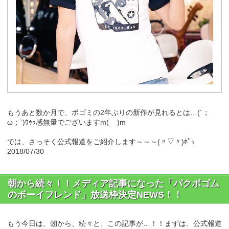
もうあと数か月で、ボゴミの2年ぶりの新作が見れるとは…(´；
ω；`)ｳｩｩ感無量でございますm(__)m
では、さっそく公式報道をご紹介します～～～(〃▽〃)ﾎﾟｯ
2018/07/30
朝から続々！！メディア記事になった「パクボゴム
のボーイフレンド」放送枠決定NEWS！！
もう今日は、朝から、続々と、この記事が…！！まずは、公式報道