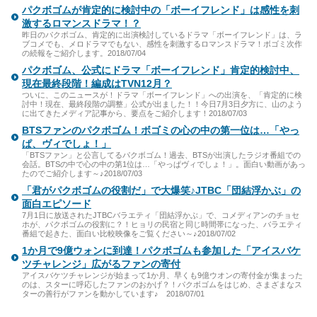
パクボゴムが肯定的に検討中の「ボーイフレンド」は感性を刺
激するロマンスドラマ！？
昨日のパクボゴム、肯定的に出演検討しているドラマ「ボーイフレンド」は、ラ
ブコメでも、メロドラマでもない、感性を刺激するロマンスドラマ！ボゴミ次作
の続報をご紹介します。2018/07/04
パクボゴム、公式にドラマ「ボーイフレンド」肯定的検討中、
現在最終段階！編成はTVN12月？
ついに、このニュースが！ドラマ「ボーイフレンド」への出演を、「肯定的に検
討中！現在、最終段階の調整」公式が出ました！！今日7月3日夕方に、山のよう
に出てきたメディア記事から、要点をご紹介します！2018/07/03
BTSファンのパクボゴム！ボゴミの心の中の第一位は…「やっ
ぱ、ヴィでしょ！」
「BTSファン」と公言してるパクボゴム！過去、BTSが出演したラジオ番組での
会話。BTSの中で心の中の第1位は…「やっぱヴィでしょ！」。面白い動画があっ
たのでご紹介します～♪2018/07/03
「君がパクボゴムの役割だ」で大爆笑♪JTBC「団結浮かぶ」の
面白エピソード
7月1日に放送されたJTBCバラエティ「団結浮かぶ」で、コメディアンのチョセ
ホが、パクボゴムの役割に？！ヒョリの民宿と同じ時間帯になった、バラエティ
番組で起きた、面白い比較映像をご覧ください～♪2018/07/02
1か月で9億ウォンに到達！パクボゴムも参加した「アイスバケ
ツチャレンジ」広がるファンの寄付
アイスバケツチャレンジが始まって1か月、早くも9億ウオンの寄付金が集まった
のは、スターに呼応したファンのおかげ？！パクボゴムをはじめ、さまざまなス
ターの善行がファンを動かしています♪ 2018/07/01