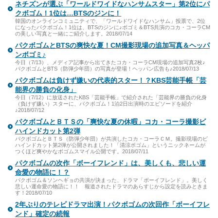
ネチズンが選ぶ「ワールドワイドなハンサムスター」第2位にパ
クボゴム！1位は…BTSのジンに！
韓国のオンラインコミュニティで、「ワールドワイドなハンサム」投票で、2位
になったパクボゴム！1位は、BTSのジンに♪ボゴミ＆BTS共演のコカ・コーラCM
の美しい写真と一緒にご紹介します。2018/07/14
パクボゴムとBTSの爽快な夏！CM撮影現場の追加写真＆ヘッパ
ンボゴミ♪
今日（7/13）、メディア記事から出てきたコカ・コーラCM現場の追加写真2枚♪
パクボゴムとBTS（防弾少年団）の写真が登場！ヘッパン広告も♪2018/07/13
パクボゴムは負けず嫌いの代表的スター！？KBS芸能手帳「芸
能界の勝負の化身」
今日（7/12）に放送されたKBS「芸能手帳」で紹介された「芸能界の勝負の化身
（負けず嫌い）スターに、パクボゴム！1泊2日出演時のエピソードを紹介
♪2018/07/12
パクボゴムとＢＴＳの「爽快な夏の休暇」コカ・コーラ撮影ビ
ハインドカット第2弾
パクボゴムとＢＴＳ（防弾少年団）が共演したコカ・コーラＣＭ。撮影現場のビ
ハインドカット第2弾が公開されました！「清涼ボゴム」というニックネームが
つくほど爽やかなボゴムスマイル公開です。2018/07/11
パクボゴムの次作「ボーイフレンド」は、美しくも、悲しい運
命愛の物語に！？
パクボゴム＆ソンヘギョの共演が決まった、ドラマ「ボーイフレンド」。美しく
悲しい運命愛の物語に！！ 報道されたドラマのあらすじから設定を読みときま
す！2018/07/10
2年ぶりのテレビドラマ出演！パクボゴムの次回作「ボーイフレ
ンド」確定の続報