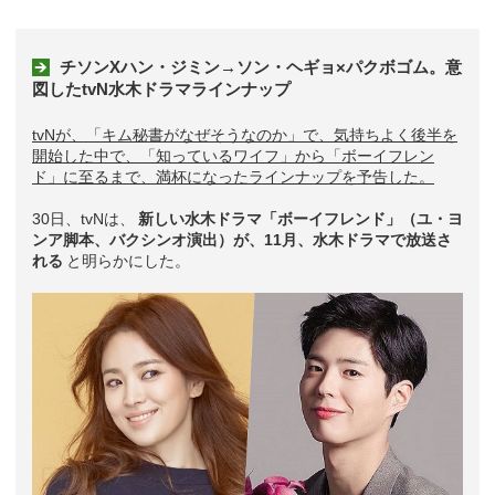
チソンXハン・ジミン→ソン・ヘギョ×パクボゴム。意
図したtvN水木ドラマラインナップ
tvNが、「キム秘書がなぜそうなのか」で、気持ちよく後半を
開始した中で、「知っているワイフ」から「ボーイフレン
ド」に至るまで、満杯になったラインナップを予告した。
30日、tvNは、
新しい水木ドラマ「ボーイフレンド」（ユ・ヨ
ンア脚本、バクシンオ演出）が、11月、水木ドラマで放送さ
れる
と明らかにした。