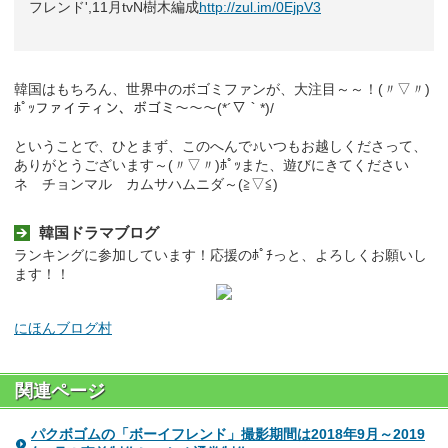
フレンド',11月tvN樹木編成
http://zul.im/0EjpV3
韓国はもちろん、世界中のボゴミファンが、大注目～～！(〃▽〃)
ﾎﾟｯファイティン、ボゴミ～～～(*´▽｀*)/
ということで、ひとまず、このへんで♪いつもお越しくださって、
ありがとうございます～(〃▽〃)ﾎﾟｯまた、遊びにきてください
ネ チョンマル カムサハムニダ～(≧▽≦)ゞ
韓国ドラマブログ
ランキングに参加しています！応援のﾎﾟﾁっと、よろしくお願いし
ます！！
にほんブログ村
関連ページ
パクボゴムの「ボーイフレンド」撮影期間は2018年9月～2019