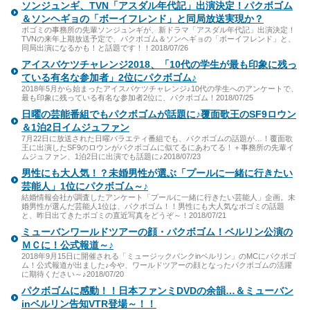
ソンジュンギ、TVN「アスダル年代記」出演決定！パクボゴム
＆ソンヘギョの「ボーイフレンド」と同局放送実現か？
ボゴミの事務所の先輩ソンジュンギが、新ドラマ「アスダル年代記」出演決定！
TVNの来年上期放送予定で、パクボゴム＆ソンヘギョの「ボーイフレンド」と、
同局出演になるかも！と話題です！！2018/07/26
アイスバケツチャレンジ2018、「10代の学生が最も印象に残っ
ている有名な参加者」2位にパクボゴム♪
2018年5月から始まったアイスバケツチャレンジ♪10代の学生へのアンケートで、
最も印象に残っている有名な参加者2位に、パクボゴム！2018/07/25
日曜の芸能番組でもパクボゴムが話題に♪覆面歌王のSF9ロウン
＆1泊2日イムジュファン
7月22日に放送された日曜バラエティ番組でも、パクボゴムの話題が…！覆面歌
王に出演したSF9のロウンがパクボゴムに似てるにあわてる！＋事務所の先輩イ
ムジュファン、1泊2日に出演でも話題に♪2018/07/23
男性にも大人気！？未婚男性が選ぶ「プールに一緒に行きたい
芸能人」1位にパクボゴム～♪
結婚情報会社が調査したアンケート「プールに一緒に行きたい芸能人」企画。未
婚男性が選んだ芸能人1位は、パクボゴム！！男性にも大人気なボゴミの話題
と、昨日出てきたボゴミの直近写真をどうぞ～！2018/07/21
ミューバンワールドツアーの顔・パクボゴム！ベルリン公演の
ＭＣに！公式報道～♪
2018年9月15日に開催される「ミュージックバンクinベルリン」のMCにパクボゴ
ム！公式報道が出ました♪今や、ワールドツアーの顔となったパクボゴムの活躍
に期待ください～♪2018/07/20
パクボゴムに感動！！日本ファンミDVDの余韻…＆ミューバン
inベルリン告知VTR登場～！！