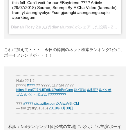
this fall. Can't wait for our #Boyfriend ???? Article
(29/07/2018) Source, Soompi By E.Cha Video (fanmade)
from yt #songhyekyo #songjoongki #songsongcouple
#parkbogum
Dianah Rosy 2
さん(@dianah.rosy)がシェアした投稿 -
2018年 7月月29日午後6時31分PDT
これに加えて・・・ 今日の韓国のネット検索ランキング1位に、
ボーイフレンドが・・！！
Nate ?? 1 ?
[????]
#???
?? '????', 11? tvN ?? ??
https://t.co/ZJ7NJIEdfN
#ParkBoGum
#朴寶劍
#朴宝?
#パクボ
ゴム
#パク・ボゴム
#????????
???
#????
pic.twitter.com/XAlwxV9hCM
— sky (@sky61616)
2018年7月30日
和訳：Netランキング1位[公式の立場] #パクボゴム主演'ボーイ